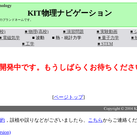
nology
KIT物理ナビゲーション
学のブランドネームです。
校)
■ 物理(高校)
■ 演習問題
■ 実験動画
■
■ 電磁気学
■ 波動
■ 熱・統計力学
■ 量子力学
■
■ 工学
■ STEM
開発中です。もうしばらくお待ちくださ
[
ページトップ
]
約
，誤植や誤りなどがございましたら、
こちら
からご連絡くだ
rsion)