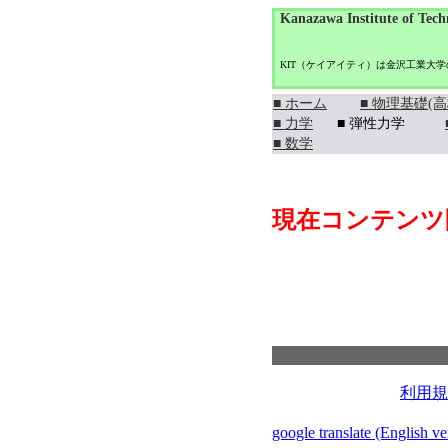
Kanazawa Institute of Tech
KIT（ケイアイティ）は金沢工業大
■ ホーム
■ 物理基礎(高
■ 力学
■ 弾性力学
■ 数学
現在コンテンツ
利用規
google translate (English ve