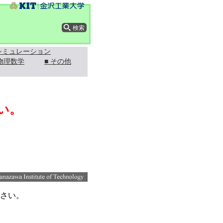
 シミュレーション
 物理数学
■ その他
い。
さい。