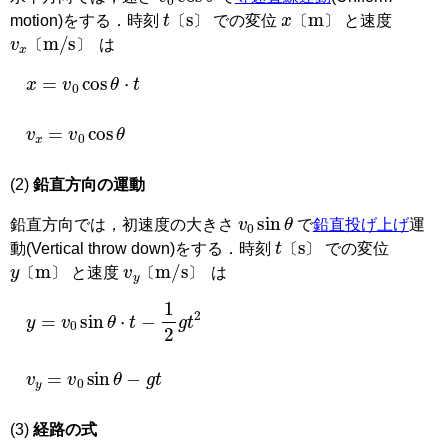
t
〔
s
〕
x
〔
m
〕
motion)
をする．時刻
での変位
と速度
v
x
〔
m
/
s
〕
〔
〕
〔
〕
は
〔
〕
x
=
v
0
cos
θ
⋅
t
v
x
=
v
0
cos
θ
(2)
鉛直方向の運動
v
0
sin
θ
鉛直方向では，初速度の大きさ
で
鉛直投げ上げ
運
t
〔
s
〕
動
(Vertical throw down)
をする．時刻
での変位
y
〔
m
〕
v
y
〔
m
/
s
〕
〔
〕
と速度
は
〔
〕
〔
〕
y
=
v
0
sin
θ
⋅
t
−
1
2
g
t
2
v
y
=
v
0
sin
θ
−
g
t
(3)
経路の式