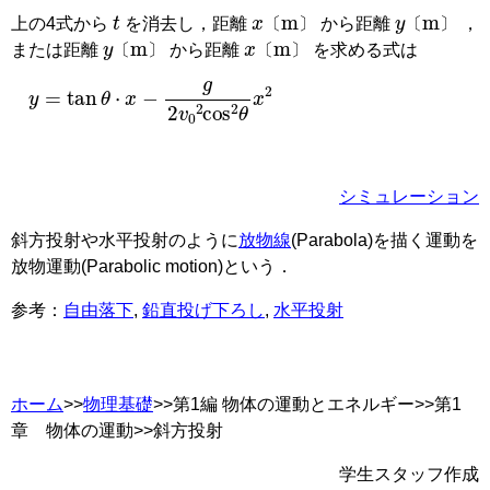
t
x
〔
m
〕
y
〔
m
〕
上の4式から
を消去し，距離
から距離
，
y
〔
m
〕
x
〔
m
〕
〔
〕
〔
〕
または距離
から距離
を求める式は
〔
〕
〔
〕
y
=
tan
θ
⋅
x
−
g
2
v
0
2
cos
2
θ
x
2
シミュレーション
斜方投射や水平投射のように
放物線
(Parabola)
を描く運動を
放物運動
(Parabolic motion)
という．
参考：
自由落下
,
鉛直投げ下ろし
,
水平投射
ホーム
>>
物理基礎
>>第1編 物体の運動とエネルギー>>第1
章 物体の運動>>斜方投射
学生スタッフ作成