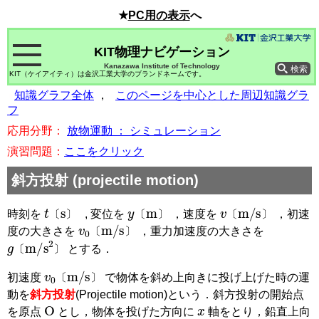
★
PC用の表示
へ
KIT物理ナビゲーション
Kanazawa Institute of Technology
KIT（ケイアイティ）は金沢工業大学のブランドネームです。
●
知識グラフ全体
，
●
このページを中心とした周辺知識グラ
フ
応用分野：
放物運動 ： シミュレーション
演習問題：
ここをクリック
斜方投射
(projectile motion)
t
〔
s
〕
y
〔
m
〕
v
〔
m
/
s
〕
時刻を
, 変位を
，速度を
，初速
v
0
〔
m
/
s
〕
〔
〕
〔
〕
〔
〕
度の大きさを
，重力加速度の大きさを
g
〔
m
/
s
2
〕
〔
〕
とする．
〔
〕
v
0
〔
m
/
s
〕
初速度
で物体を斜め上向きに投げ上げた時の運
〔
〕
動を
斜方投射
(Projectile motion)
という．斜方投射の開始点
O
x
を原点
とし，物体を投げた方向に
軸をとり，鉛直上向