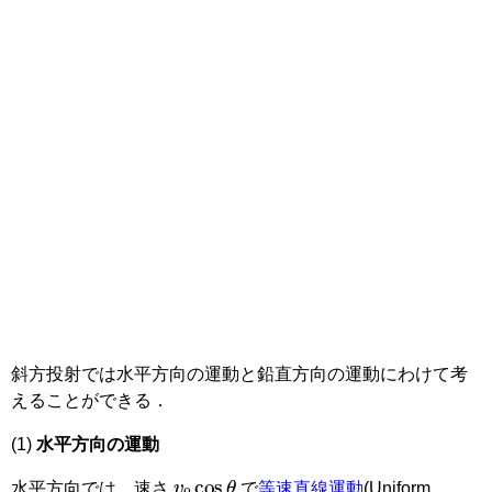
斜方投射では水平方向の運動と鉛直方向の運動にわけて考
えることができる．
(1)
水平方向の運動
v
0
cos
θ
水平方向では，速さ
で
等速直線運動
(Uniform