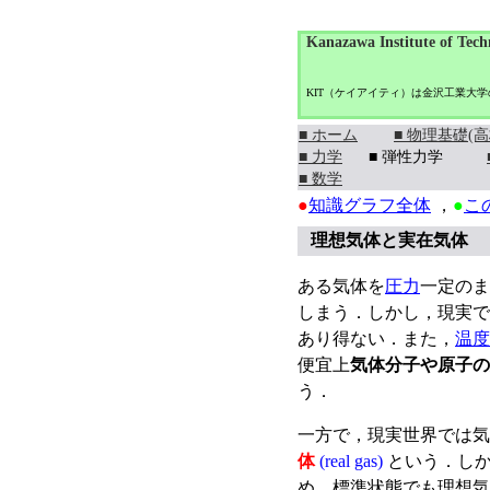
Kanazawa Institute of Tech
KIT（ケイアイティ）は金沢工業大
■ ホーム
■ 物理基礎(高
■ 力学
■ 弾性力学
■ 数学
●
知識グラフ全体
，
●
こ
理想気体と実在気体
ある気体を
圧力
一定のま
しまう．しかし，現実で
あり得ない．また，
温度
便宜上
気体分子や原子の
う．
一方で，現実世界では気
体
(real gas)
という．しか
め，標準状態でも理想気