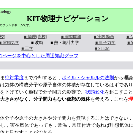
nology
KIT物理ナビゲーション
学のブランドネームです。
校)
■ 物理(高校)
■ 演習問題
■ 実験動画
■
■ 電磁気学
■ 波動
■ 熱・統計力学
■ 量子力学
■
■ 工学
■ STEM
のページを中心とした周辺知識グラフ
ま
絶対零度
まで冷却すると，
ボイル・シャルルの法則
から理論
は気体の構成分子や原子自体の体積が存在しているはずであり
を下げていく過程で分子間力の影響で、
状態変化
を起こすこと
大きさがなく、分子間力もない仮想の気体
を考える．これを
理
体分子や原子の大きさや分子間力を無視することはできない．
し，実在気体であっても，常温，常圧付近であれば理想気体
体と見なすことができる．