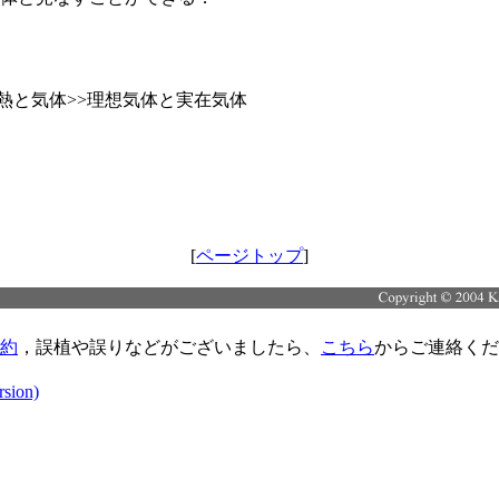
 熱と気体>>理想気体と実在気体
[
ページトップ
]
約
，誤植や誤りなどがございましたら、
こちら
からご連絡くだ
rsion)