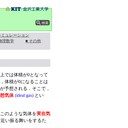
 シミュレーション
 物理数学
■ その他
上では体積が0となって
，体積が0になることは
が予想される．そこで，
想気体
(ideal gas)
とい
このような気体を
実在気
に近い振る舞いをするた