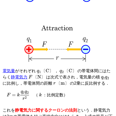
q
〔
1
C
〕
q
〔
2
C
〕
電気量
がそれぞれ
，
の帯電体間にはた
F
〔
N
〕
q
1
q
2
〔
〕
〔
〕
らく
静電気力
は次式で表され，電気量の積
r
〔m〕
〔
〕
に比例し，帯電体間の距離
の2乗に反比例する．
〔
〕
F
=
k
q
1
q
2
r
2
k
（
：比例定数）
これを
静電気力に関するクーロンの法則
という．静電気力