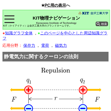
★
PC用の表示
へ
KIT物理ナビゲーション
Kanazawa Institute of Technology
KIT（ケイアイティ）は金沢工業大学のブランドネームです。
●
知識グラフ全体
，
●
このページを中心とした周辺知識グラ
フ
応用分野：
保存力
，
電荷
，
磁気力
静電気力に関するクーロンの法則