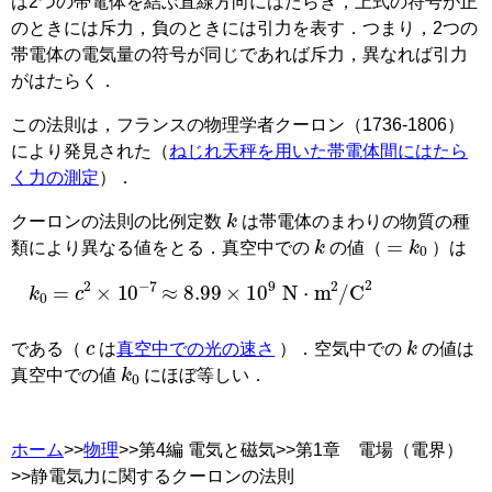
は2つの帯電体を結ぶ直線方向にはたらき，上式の符号が正
のときには斥力，負のときには引力を表す．つまり，2つの
帯電体の電気量の符号が同じであれば斥力，異なれば引力
がはたらく．
この法則は，フランスの物理学者クーロン（1736-1806）
により発見された（
ねじれ天秤を用いた帯電体間にはたら
く力の測定
）．
k
クーロンの法則の比例定数
は帯電体のまわりの物質の種
k
=
k
0
類により異なる値をとる．真空中での
の値（
）は
k
0
=
c
2
×
10
−
7
≈
8.99
×
10
9
N
⋅
m
2
/C
2
c
k
である（
は
真空中での光の速さ
）．空気中での
の値は
k
0
真空中での値
にほぼ等しい．
ホーム
>>
物理
>>第4編 電気と磁気>>第1章 電場（電界）
>>静電気力に関するクーロンの法則