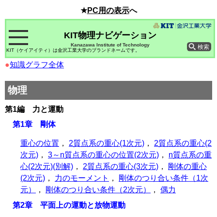
★
PC用の表示
へ
KIT物理ナビゲーション
Kanazawa Institute of Technology
KIT（ケイアイティ）は金沢工業大学のブランドネームです。
●
知識グラフ全体
物理
第1編 力と運動
第1章 剛体
重心の位置
，
2質点系の重心(1次元)
，
2質点系の重心(2
次元)
，
3～n質点系の重心の位置(2次元)
，
n質点系の重
心(2次元)(別解)
，
2質点系の重心(3次元)
，
剛体の重心
(2次元)
，
力のモーメント
，
剛体のつり合い条件（1次
元）
，
剛体のつり合い条件（2次元）
，
偶力
第2章 平面上の運動と放物運動