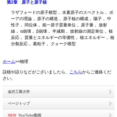
第2章 原子と原子核
ラザフォードの原子模型， 水素原子のスペクトル， ボ
ーアの理論， 原子の構造， 原子核の構成， 陽子， 中
性子， 同位体， 統一原子質量単位， 原子量， 放射
線， α崩壊， β崩壊， 半減期， 放射線の測定単位， 核
反応， 質量とエネルギーの等価性， 核エネルギー， 核
分裂反応， 素粒子， クォーク模型
ホーム
>>物理
誤植や誤りなどがございましたら、
こちら
からご連絡くだ
さい。
金沢工業大学
ページトップ
NEW
YouTube動画