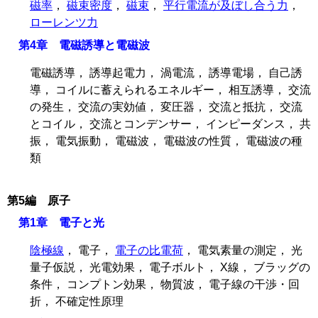
磁率
，
磁束密度
，
磁束
，
平行電流が及ぼし合う力
，
ローレンツ力
第4章 電磁誘導と電磁波
電磁誘導， 誘導起電力， 渦電流， 誘導電場， 自己誘
導， コイルに蓄えられるエネルギー， 相互誘導， 交流
の発生， 交流の実効値， 変圧器， 交流と抵抗， 交流
とコイル， 交流とコンデンサー， インピーダンス， 共
振， 電気振動， 電磁波， 電磁波の性質， 電磁波の種
類
第5編 原子
第1章 電子と光
陰極線
， 電子，
電子の比電荷
， 電気素量の測定， 光
量子仮説， 光電効果， 電子ボルト， X線， ブラッグの
条件， コンプトン効果， 物質波， 電子線の干渉・回
折， 不確定性原理