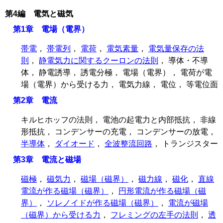
第4編 電気と磁気
第1章 電場（電界）
帯電
，
帯電列
，
電荷
，
電気素量
，
電気量保存の法
則
，
静電気力に関するクーロンの法則
， 導体・不導
体， 静電誘導， 誘電分極， 電場（電界）， 電荷が電
場（電界）から受ける力， 電気力線， 電位， 等電位面
第2章 電流
キルヒホッフの法則， 電池の起電力と内部抵抗， 非線
形抵抗， コンデンサーの充電， コンデンサーの放電，
半導体
，
ダイオード
，
全波整流回路
， トランジスター
第3章 電流と磁場
磁極
，
磁気力
，
磁場（磁界）
，
磁力線
，
磁化
，
直線
電流が作る磁場（磁界）
，
円形電流が作る磁場（磁
界）
，
ソレノイドが作る磁場（磁界）
，
電流が磁場
（磁界）から受ける力
，
フレミングの左手の法則
，
透