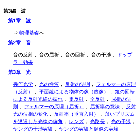
第3編 波
第1章 波
⇒
物理基礎
へ
第2章 音
音の反射， 音の屈折， 音の回折， 音の干渉，
ドップ
ラー効果
第3章 光
幾何光学
，
光の性質
，
反射の法則
，
フェルマーの原理
（反射）
，
平面鏡による物体の像（虚像）
，
鏡の回転
による反射光線の振れ
，
累反射
，
全反射
，
屈折の法
則
，
フェルマーの原理（屈折）
，
屈折率の意味
，
反射
光の位相の変化
，
反射率（垂直入射）
，
薄いプリズム
を透過した光線の偏角
，
レンズ
，
光路長
，
光の干渉
，
ヤングの干渉実験
，
ヤングの実験と類似の実験