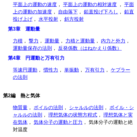
平面上の運動の速度
，
平面上の運動の相対速度
，
平面
上の運動の加速度
，
自由落下
，
鉛直投げ下ろし
，
鉛直
投げ上げ
，
水平投射
，
斜方投射
第3章 運動量
力積
，
撃力
，
運動量
，
力積と運動量
，
内力と外力
，
運動量保存の法則
，
反発係数（はねかえり係数）
第4章 円運動と万有引力
等速円運動
，
慣性力
，
単振動
，
万有引力
，
ケプラー
の法則
第2編 熱と気体
物質量
，
ボイルの法則
，
シャルルの法則
，
ボイル・シ
ャルルの法則
，
理想気体の状態方程式
，
理想気体と実
在気体
，
気体分子の運動と圧力
， 気体分子の運動と絶
対温度