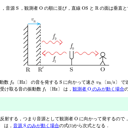
S
O
OS
R
，音源
，観測者
の順に並び，直線
と
の面は垂直と
f
0
〔
Hz
〕
S
v
R
〔
m/s
〕
振動数
の音を発する
に向かって速さ
で
〔
〕
〔
〕
f
1
〔
Hz
〕
O
が受け取る音の振動数
は，
観測者
のみが動く場合
〔
〕
O
反射する，つまり音源として観測者
に向かって発するので
〕
S
は，
音源
のみが動く場合
の式(1)から次式となる．
〕