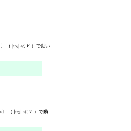
〕
v
S
≪
V
（
）で動い
〕
s
〕
v
O
≪
V
（
）で動
〕