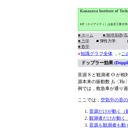
Kanazawa Institute of Tech
KIT（ケイアイティ）は金沢工業大
■ ホーム
■ 物理基礎(高
■ 力学
■ 弾性力学
■ 数学
●
知識グラフ全体
，
●
こ
ドップラー効果
(Dopple
S
O
音源
と観測者
が相
f
0
〔
Hz
源本来の振動数
〔
例では，救急車が通り過
ここでは，
空気中の音の
音源だけが動く（
観測者だけが動く
音源も観測者も動