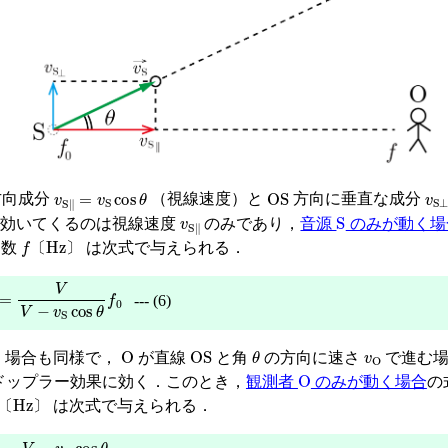
v
S
∥
=
v
S
cos
θ
OS
v
S
向成分
（視線速度）と
方向に垂直な成分
v
S
∥
S
に効いてくるのは視線速度
のみであり，
音源
のみが動く場
f
〔
Hz
〕
動数
は次式で与えられる．
〔
〕
=
V
V
−
v
S
cos
θ
f
0
--- (6)
O
OS
θ
v
O
く場合も同様で，
が直線
と角
の方向に速さ
で進む
O
ドップラー効果に効く．このとき，
観測者
のみが動く場合
の
〔
Hz
〕
は次式で与えられる．
〔
〕