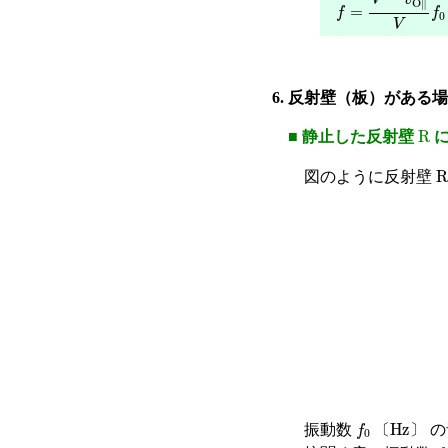
f
=
V
−
v
O
∥
V
f
0
6. 反射壁（板）がある
R
■ 静止した反射壁
に
R
図のように反射壁
f
0
〔
Hz
〕
振動数
の
〔
〕
f