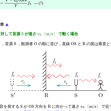
=
V
−
v
O
cos
θ
V
f
0
--- (7)
場合
▲
S
v
S
〔
m/s
〕
対して音源
が速さ
で動く場合
〔
〕
S
O
OS
R
，音源
，観測者
の順に並び，直線
と
の面は垂直と
S
OS
R
v
S
〔
m/s
〕
音を発する
が
方向を
に向かって速さ
で近
〔
〕
1
〔
Hz
〕
S