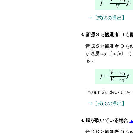
f
=
V
−
v
O
V
f
0
-
⇒【式(2)の導出】
S
O
3. 音源
も観測者
も
S
O
音源
と観測者
を
v
〔
O
m/s
〕
が速度
（
〔
〕
る．
f
=
V
−
v
O
V
−
v
S
f
-
v
O
上の(3)式において
⇒【式(3)の導出】
4. 風が吹いている場合
S
O
音源
と観測者
を