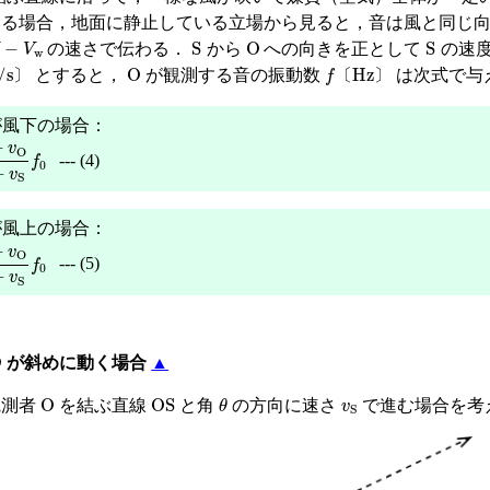
いる場合，地面に静止している立場から見ると，音は風と同じ
−
V
w
S
O
S
の速さで伝わる．
から
への向きを正として
の速
〕
O
f
〔
Hz
〕
とすると，
が観測する音の振動数
は次式で与
〕
〔
〕
風下の場合：
+
V
w
−
v
S
f
0
--- (4)
風上の場合：
−
V
w
−
v
S
f
0
--- (5)
O
が斜めに動く場合
▲
O
OS
θ
v
S
観測者
を結ぶ直線
と角
の方向に速さ
で進む場合を考