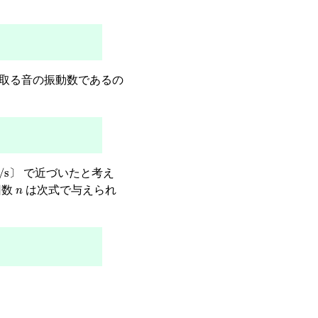
取る音の振動数であるの
/s
〕
で近づいたと考え
〕
n
回数
は次式で与えられ