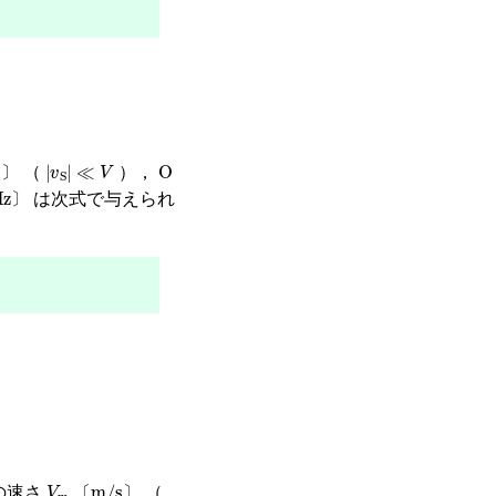
〕
v
S
≪
V
O
（
），
〕
z
〕
は次式で与えられ
〕
V
〔
w
m/s
〕
の速さ
（