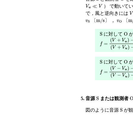
V
w
≪
V
） で動いて
V
で，風と逆向きには
v
〔
S
m/s
〕
v
〔
O
m/s
，
〔
〕
〔
S
O
に対して
が
f
=
V
+
V
w
−
v
O
V
S
O
に対して
が
f
=
V
−
V
w
−
v
O
V
S
5. 音源
または観測者
S
図のように音源
が