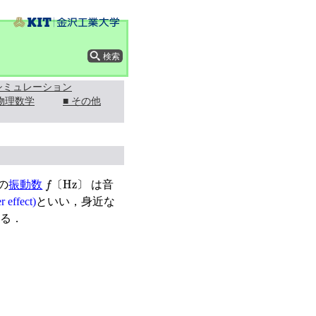
 シミュレーション
 物理数学
■ その他
f
〔
Hz
〕
の
振動数
は音
〔
〕
 effect)
といい，身近な
る．