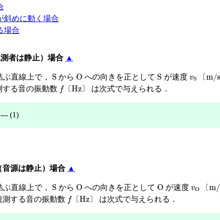
合
が斜めに動く場合
る場合
観測者は静止）場合
▲
S
O
S
v
S
〔
m/s
結ぶ直線上で，
から
への向きを正として
が速度
〔
f
〔
Hz
〕
測する音の振動数
は次式で与えられる．
〔
〕
-- (1)
（音源は静止）場合
▲
S
O
O
v
O
〔
m/
結ぶ直線上で，
から
への向きを正として
が速度
〔
f
〔
Hz
〕
観測する音の振動数
は次式で与えられる．
〔
〕