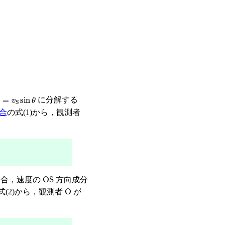
⊥
=
v
S
sin
θ
に分解する
合
の式(1)から，観測者
OS
場合，速度の
方向成分
O
式(2)から，観測者
が