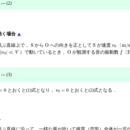
-- (2)
動く場合
▲
S
O
S
v
S
〔
m/s
結ぶ直線上で，
から
への向きを正として
が速度
〔
v
O
≪
V
O
f
〔
H
）で動いているとき，
が観測する音の振動数
〔
0
-- (3)
=
0
v
S
=
0
とおくと(1)式となり，
とおくと(2)式となる．
▲
結ぶ直線に沿って，一様な風が吹いて媒質（空気）全体が一定