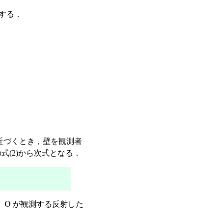
する．
近づくとき，壁を観測者
の式(2)から次式となる．
O
，
が観測する反射した