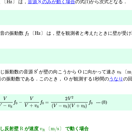
は，
音源
のみが動く場合
の式(1)から次式となる．
〔
〕
f
2
〔
Hz
〕
射音の振動数
は，壁を観測者と考えたときに壁が受け
〔
〕
S
′
O
v
S
〔
m
同じ振動数の音源
が壁の向こうから
に向かって速さ
〔
O
音の振動数である．このとき，
が観測する1秒間の
うなり
の
V
−
v
S
f
0
−
V
V
+
v
S
f
0
=
2
V
2
(
V
−
v
S
)
(
V
+
v
S
)
f
0
--- (8)
R
v
R
〔
m/s
〕
し反射壁
が速度
で動く場合
〔
〕