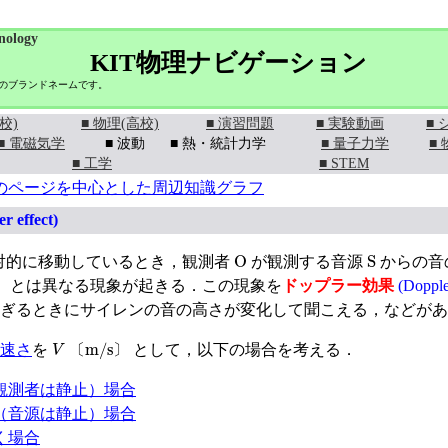
nology
KIT物理ナビゲーション
学のブランドネームです。
校)
■ 物理(高校)
■ 演習問題
■ 実験動画
■
■ 電磁気学
■ 波動
■ 熱・統計力学
■ 量子力学
■
■ 工学
■ STEM
のページを中心とした周辺知識グラフ
r effect)
O
S
対的に移動しているとき，観測者
が観測する音源
からの音
〕
とは異なる現象が起きる．この現象を
ドップラー効果
(Doppler
〕
ぎるときにサイレンの音の高さが変化して聞こえる，などがあ
V
〔
m/s
〕
速さ
を
として，以下の場合を考える．
〔
〕
観測者は静止）場合
（音源は静止）場合
く場合