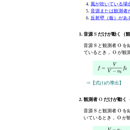
風が吹いている場
音源または観測者
反射壁（板）があ
S
1. 音源
だけが動く（
S
O
音源
と観測者
を
O
ているとき，
が観
f
=
V
V
−
v
S
f
0
-
⇒【式(1)の導出】
O
2. 観測者
だけが動く
S
O
音源
と観測者
を
O
いているとき，
が