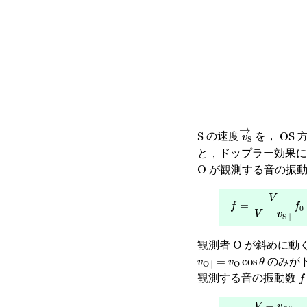
S
v
→
S
OS
の速度
を，
方
と，ドップラー効果
O
が観測する音の振
f
=
V
V
−
v
S
∥
f
0
O
観測者
が斜めに動
v
O
∥
=
v
O
cos
θ
のみが
f
観測する音の振動数