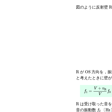
R
図のように反射壁
R
OS
が
方向を，
と考えたときに壁
f
1
=
V
+
v
R
V
f
0
R
は受け取った音を
f
2
〔
Hz
音の振動数
〔