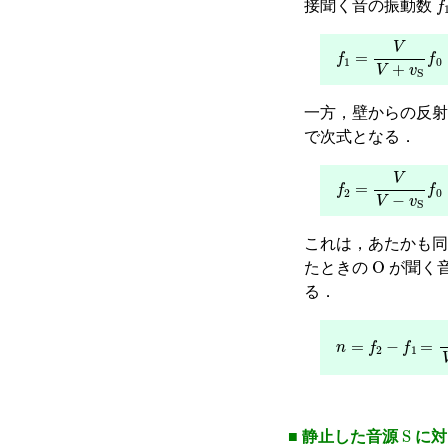
接聞く音の振動数
f
1
=
V
V
+
v
S
f
0
一方，壁からの反
で次式となる．
f
2
=
V
V
−
v
S
f
0
これは，あたかも
O
たときの
が聞く
る．
n
=
f
2
−
f
1
=
V
S
■ 静止した音源
に対