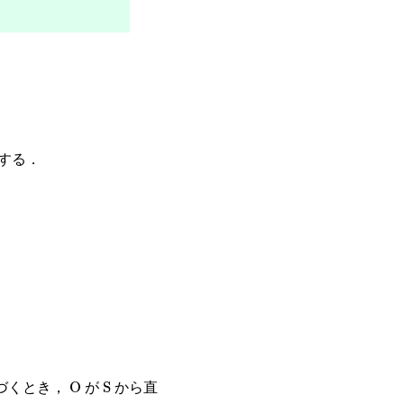
する．
O
S
づくとき，
が
から直