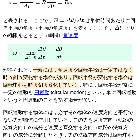
ω
¯
=
Δ
θ
/
Δ
t
と表される．ここで，
は単位時間あたりに回
Δ
t
→
0
る平均の角度（平均の角速度）を表す．ここで，
の極限をとると，（瞬間）
角速度
ω
=
lim
Δ
t
→
0
Δ
θ
Δ
t
=
d
θ
d
t
が得られる．
一般には，角速度や回転半径は一定ではなく
時々刻々変化する場合があり，回転半径が変化する場合は
回転中心も時々刻々変化していく
．特に，回転半径が常に
一定の運動を
円運動
(circular motion)
といい，単に回転運動
というと円運動のことを指す場合が多い．
回転運動する物体には，必ずその物体の速度方向と平行で
ない力が物体に作用している．この力を速度方向（軌跡の
接線方向）の成分と速度と直交する方向（軌跡の法線方
向）の成分に分解したとき，力の法線方向成分は回転中心