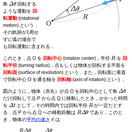
Δ
θ
角
回転する
ような運動を
回
転運動
(rotational
motion)
という．
その軌跡が1周せ
ずに弧の場合で
も回転運動に含まれる．
R
このとき，点 O を
回転中心
(rotation center)
，半径
を
回
転半径
(turning radius)
，点もしくは物体が回転する平面を
回転面
(surface of revolution)
という．また，回転面に垂直
で回転中心 O を通る軸を
回転軸
(axis of rotation)
という．
Δ
θ
図のように，物体（赤丸）が点 O を回転中心として角
だけ回転して点 P から点 Q に移動したとき，かかった時間
Δ
t
R
を
として，その時間内では回転半径
が一定だとす
R
Δ
θ
る．点 P から点 Q への移動距離は
であり，このと
v
¯
き，物体の
平均の速さ
は
v
¯
=
R
Δ
θ
Δ
t
=
R
Δ
θ
Δ
t
=
R
ω
¯