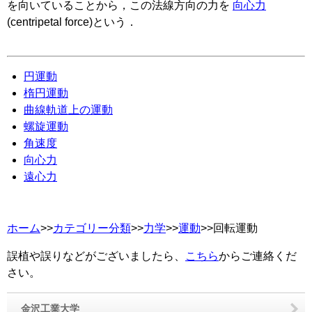
を向いていることから，この法線方向の力を
向心力
(centripetal force)
という．
円運動
楕円運動
曲線軌道上の運動
螺旋運動
角速度
向心力
遠心力
ホーム
>>
カテゴリー分類
>>
力学
>>
運動
>>回転運動
誤植や誤りなどがございましたら、
こちら
からご連絡くだ
さい。
金沢工業大学