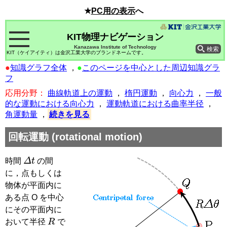
★
PC用の表示
へ
KIT物理ナビゲーション
Kanazawa Institute of Technology
KIT（ケイアイティ）は金沢工業大学のブランドネームです。
●
知識グラフ全体
，
●
このページを中心とした周辺知識グラ
フ
応用分野：
曲線軌道上の運動
，
楕円運動
，
向心力
，
一般
的な運動における向心力
，
運動軌道における曲率半径
，
角運動量
，
続きを見る
回転運動
(rotational motion)
Δ
t
時間
の間
に，点もしくは
物体が平面内に
ある点 O を中心
にその平面内に
R
おいて半径
で