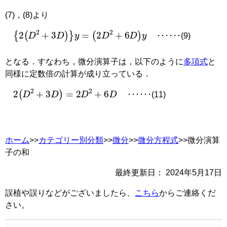
(7)，(8)より
2
D
2
+
3
D
y
=
2
D
2
+
6
D
y
･･････(9)
となる．すなわち，微分演算子は，以下のように
多項式
と
同様に定数倍の計算が成り立っている．
2
D
2
+
3
D
=
2
D
2
+
6
D
･･････(11)
ホーム
>>
カテゴリー別分類
>>
微分
>>
微分方程式
>>微分演算
子の和
最終更新日：
2024年5月17日
誤植や誤りなどがございましたら、
こちら
からご連絡くだ
さい。