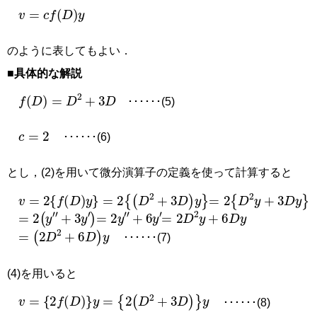
v
=
c
f
D
y
のように表してもよい．
■具体的な解説
f
D
=
D
2
+
3
D
･･････(5)
c
=
2
･･････(6)
とし，(2)を用いて微分演算子の定義を使って計算すると
v
=
2
f
D
y
=
2
D
2
+
3
D
y
=
2
D
2
y
+
3
D
y
=
2
y
″
+
3
y
′
=
2
y
″
+
6
y
′
=
2
D
2
y
+
6
D
y
=
2
D
2
+
6
D
y
･･････(7)
(4)を用いると
v
=
2
f
D
y
=
2
D
2
+
3
D
y
･･････(8)