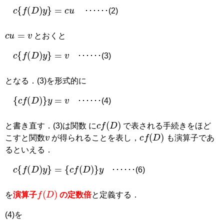
c
f
D
y
=
c
u
･･････(2)
c
u
=
v
とおくと
c
f
D
y
=
v
･･････(3)
となる．(3)を形式的に
c
f
D
y
=
v
･･････(4)
c
f
D
と書き直す．(3)は関数 に
で表される手続きをほど
v
c
f
D
こすと関数
が得られることを表し，
も演算子であ
るといえる．
c
f
D
y
=
c
f
D
y
･･････(6)
f
D
を
演算子
の定数倍
と定義する．
(4)を