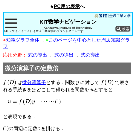
★
PC用の表示
へ
KIT数学ナビゲーション
Kanazawa Institute of Technology
KIT（ケイアイティ）は金沢工業大学のブランドネームです。
●
知識グラフ全体
，
●
このページを中心とした周辺知識グラ
フ
応用分野：
式の導出
，
式の導出
，
式の導出
微分演算子の定数倍
f
(
D
)
y
f
(
D
)
は
微分演算子
とする．関数
に対して
で表さ
u
れる手続きをほどこして得られる関数を
とすると
u
=
f
(
D
)
y
･･････(1)
と表現できる．
c
(1)の両辺に定数
を掛ける．