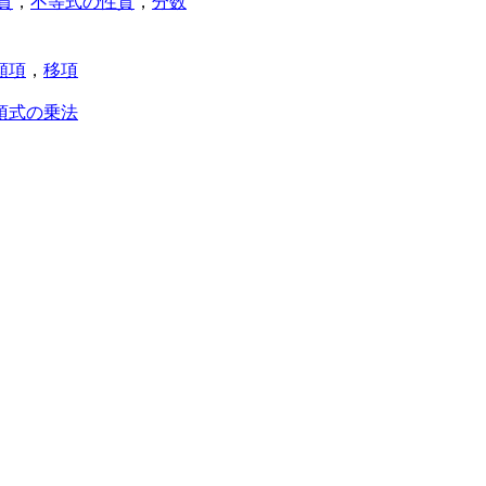
質
，
不等式の性質
，
分数
類項
，
移項
項式の乗法