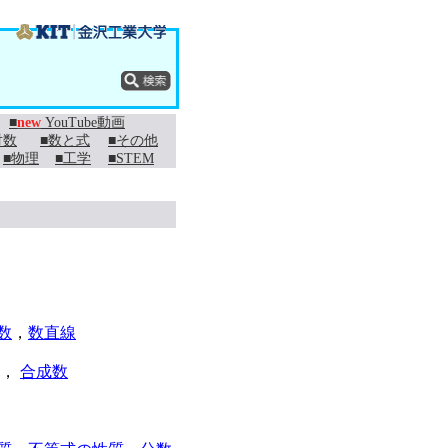
■
new
YouTube動画
対数
■数と式
■その他
■物理
■工学
■STEM
数
，
数直線
，
合成数