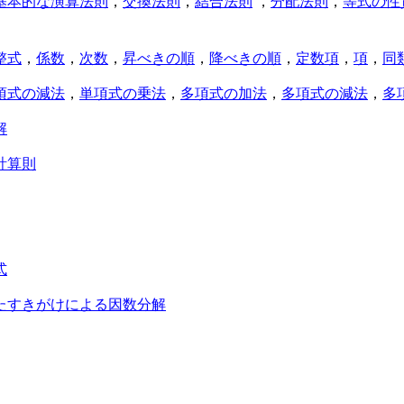
基本的な演算法則
，
交換法則
，
結合法則
，
分配法則
，
等式の性
整式
，
係数
，
次数
，
昇べきの順
，
降べきの順
，
定数項
，
項
，
同
項式の減法
，
単項式の乗法
，
多項式の加法
，
多項式の減法
，
多
解
計算則
式
たすきがけによる因数分解