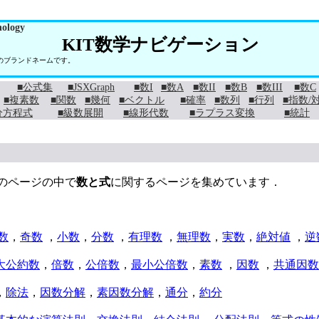
nology
KIT数学ナビゲーション
学のブランドネームです。
■公式集
■JSXGraph
■数I
■数A
■数II
■数B
■数III
■数C
■複素数
■関数
■幾何
■ベクトル
■確率
■数列
■行列
■指数/
分方程式
■級数展開
■線形代数
■ラプラス変換
■統計
ンのページの中で
数と式
に関するページを集めています．
数
，
奇数
，
小数
，
分数
，
有理数
，
無理数
，
実数
，
絶対値
，
逆
大公約数
，
倍数
，
公倍数
，
最小公倍数
，
素数
，
因数
，
共通因数
，
除法
，
因数分解
，
素因数分解
，
通分
，
約分