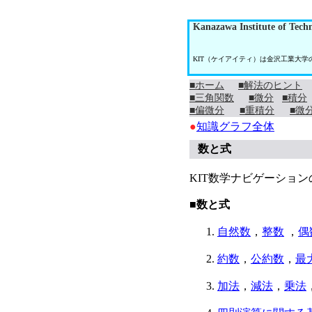
Kanazawa Institute of Tech
KIT（ケイアイティ）は金沢工業大
■ホーム
■解法のヒント
■三角関数
■微分
■積分
■偏微分
■重積分
■微
●
知識グラフ全体
数と式
KIT数学ナビゲーショ
■数と式
自然数
，
整数
，
偶
約数
，
公約数
，
最
加法
，
減法
，
乗法