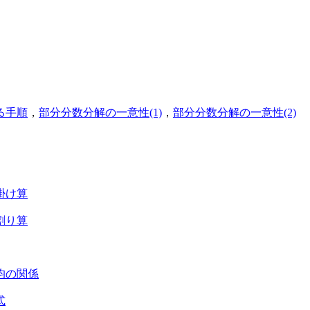
る手順
，
部分分数分解の一意性(1)
，
部分分数分解の一意性(2)
掛け算
割り算
均の関係
式