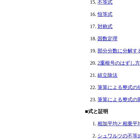
不等式
恒等式
対称式
因数定理
部分分数に分解す
2重根号のはずし方
組立除法
筆算による整式の
筆算による整式の
■式と証明
相加平均と相乗平
シュワルツの不等