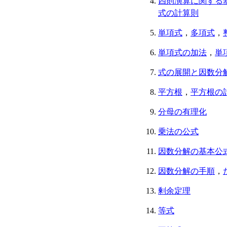
四則演算に関する
式の計算則
単項式
，
多項式
，
単項式の加法
，
単
式の展開と因数分
平方根
，
平方根の
分母の有理化
乗法の公式
因数分解の基本公
因数分解の手順
，
剰余定理
等式