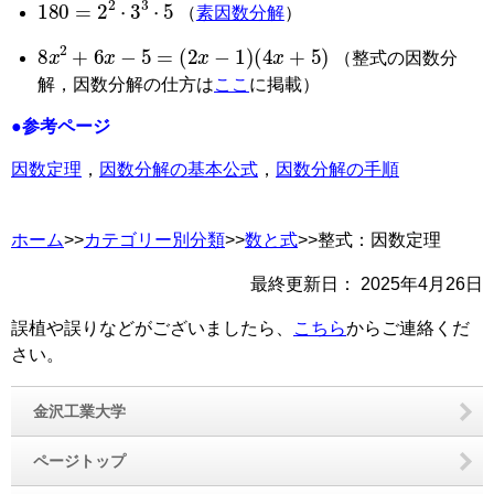
180
=
2
2
·
3
3
·
5
（
素因数分解
）
8
x
2
+
6
x
−
5
=
2
x
−
1
4
x
+
5
（整式の因数分
解，因数分解の仕方は
ここ
に掲載）
●参考ページ
因数定理
，
因数分解の基本公式
，
因数分解の手順
ホーム
>>
カテゴリー別分類
>>
数と式
>>整式：因数定理
最終更新日：
2025年4月26日
誤植や誤りなどがございましたら、
こちら
からご連絡くだ
さい。
金沢工業大学
ページトップ