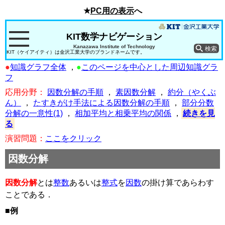
★
PC用の表示
へ
KIT数学ナビゲーション
Kanazawa Institute of Technology
KIT（ケイアイティ）は金沢工業大学のブランドネームです。
●
知識グラフ全体
，
●
このページを中心とした周辺知識グラ
フ
応用分野：
因数分解の手順
，
素因数分解
，
約分（やくぶ
ん）
，
たすきがけ手法による因数分解の手順
，
部分分数
分解の一意性(1)
，
相加平均と相乗平均の関係
，
続きを見
る
演習問題：
ここをクリック
因数分解
因数分解
とは
整数
あるいは
整式
を
因数
の掛け算であらわす
ことである．
■例