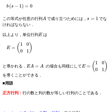
b
(
s
−
1
)
=
0
A
s
=
1
この等式が任意の行列
で成り立つためには，
でな
ければならない．
E
以上より，単位行列
は
E
=
(
1
0
0
1
)
E
A
=
A
E
=
(
1
0
0
1
)
と導かれる．
の場合も同様にして
を導くことができる．
■用語
正方行列：
行の数と列の数が等しい行列のことである．