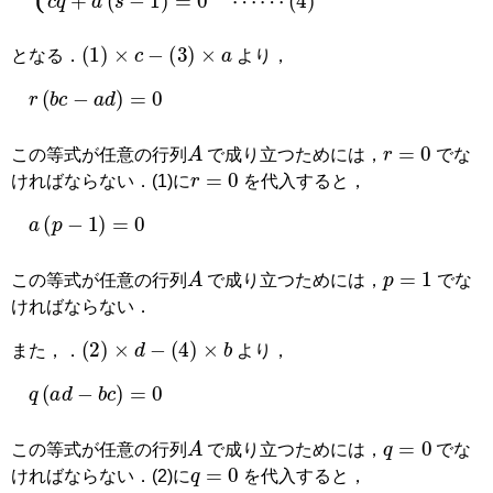
(
1
)
×
c
−
(
3
)
×
a
となる．
より，
r
(
b
c
−
a
d
)
=
0
A
r
=
0
この等式が任意の行列
で成り立つためには，
でな
r
=
0
ければならない．(1)に
を代入すると，
a
(
p
−
1
)
=
0
A
p
=
1
この等式が任意の行列
で成り立つためには，
でな
ければならない．
(
2
)
×
d
−
(
4
)
×
b
また，．
より，
q
(
a
d
−
b
c
)
=
0
A
q
=
0
この等式が任意の行列
で成り立つためには，
でな
q
=
0
ければならない．(2)に
を代入すると，