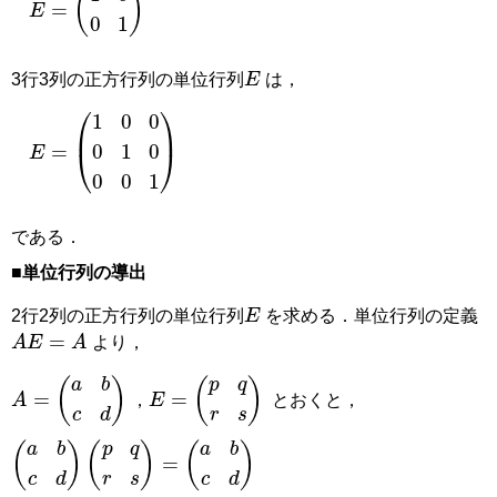
E
3行3列の正方行列の単位行列
は，
E
(
1
=
0
0
0
1
0
0
0
1
)
である．
■単位行列の導出
E
2行2列の正方行列の単位行列
を求める．単位行列の定義
A
E
=
A
より，
A
=
(
a
b
c
d
)
E
=
(
p
q
r
s
)
，
とおくと，
(
a
b
c
d
)
(
p
q
r
s
)
=
(
a
b
c
d
)