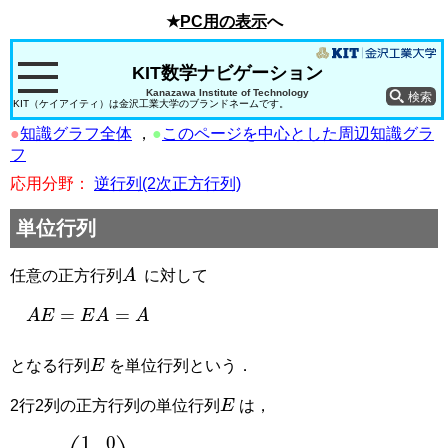
★
PC用の表示
へ
KIT数学ナビゲーション
Kanazawa Institute of Technology
KIT（ケイアイティ）は金沢工業大学のブランドネームです。
●
知識グラフ全体
，
●
このページを中心とした周辺知識グラ
フ
応用分野：
逆行列(2次正方行列)
単位行列
A
任意の正方行列
に対して
A
E
=
E
A
=
A
E
となる行列
を単位行列という．
E
2行2列の正方行列の単位行列
は，
E
=
(
1
0
0
1
)