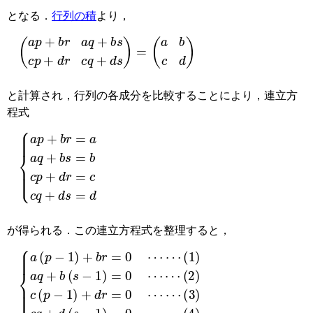
となる．
行列の積
より，
(
(
a
a
p
b
+
c
d
b
)
r
a
q
+
b
s
c
p
+
d
r
c
q
+
d
s
)
=
と計算され，行列の各成分を比較することにより，連立方
程式
{
a
p
+
b
r
=
a
a
q
+
b
s
=
b
c
p
+
d
r
=
c
c
q
+
d
s
=
d
が得られる．この連立方程式を整理すると，
{
(
(
(
a
1
2
3
(
)
)
)
p
a
c
c
(
q
−
q
p
+
1
+
−
d
)
b
1
+
(
(
)
s
b
s
+
−
−
r
d
=
1
1
r
0
)
)
=
=
=
0
0
0
⋯
⋯
⋯
⋯
⋯
⋯
⋯
⋯
(
4
)