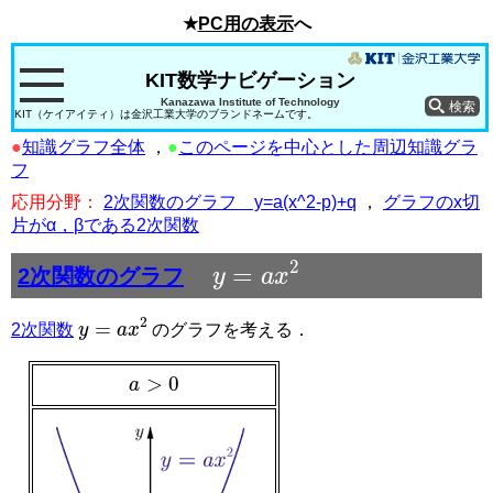
★
PC用の表示
へ
KIT数学ナビゲーション
Kanazawa Institute of Technology
KIT（ケイアイティ）は金沢工業大学のブランドネームです。
●
知識グラフ全体
，
●
このページを中心とした周辺知識グラ
フ
応用分野：
2次関数のグラフ y=a(x^2-p)+q
，
グラフのx切
片がα，βである2次関数
y
=
a
x
2
2次関数のグラフ
y
=
a
x
2
2次関数
のグラフを考える．
a
>
0