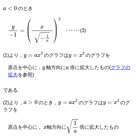
a
<
0
のとき
y
−
1
=
x
−
1
a
2
･･････(3)
y
=
a
x
2
y
=
x
2
(1)より，
のグラフは
のグラフを
y
a
原点を中心に，
軸方向に
倍に拡大したもの(
グラフの
拡大
を参照)
である.
a
>
0
y
=
a
x
2
y
=
x
2
(2)より，
のとき，
のグラフは
のグ
ラフを
x
1
a
原点を中心に，
軸方向に
倍に拡大したもの