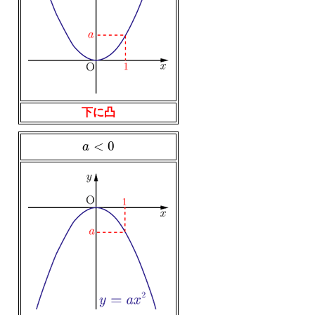
下に凸
a
<
0