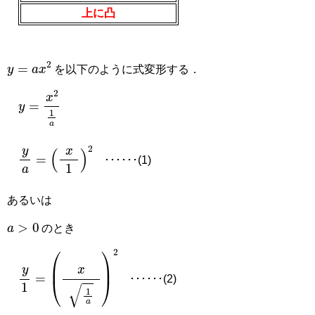
上に凸
y
=
a
x
2
を以下のように式変形する．
y
=
x
2
1
a
y
a
=
x
1
2
･･････(1)
あるいは
a
>
0
のとき
y
1
=
x
1
a
2
･･････(2)