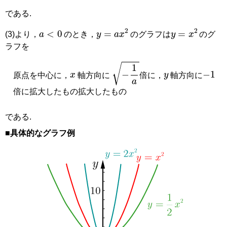
である.
a
<
0
y
=
a
x
2
y
=
x
2
(3)より，
のとき，
のグラフは
のグ
ラフを
x
−
1
a
y
−
1
原点を中心に，
軸方向に
倍に，
軸方向に
倍に拡大したもの拡大したもの
である.
■具体的なグラフ例