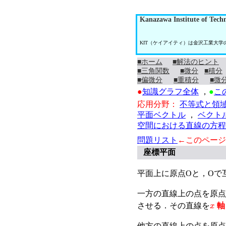
Kanazawa Institute of Tech
KIT（ケイアイティ）は金沢工業大
■ホーム
■解法のヒント
■三角関数
■微分
■積分
■偏微分
■重積分
■微
●
知識グラフ全体
，
●
こ
応用分野：
不等式と領
平面ベクトル
，
ベクト
空間における直線の方程
問題リスト
←このページ
座標平面
平面上に原点Oと，Oで
一方の直線上の点を原点
x
させる．その直線を
軸
他方の直線上の点を原点