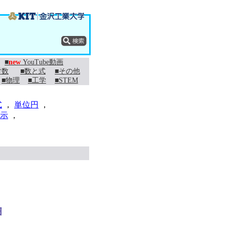
■
new
YouTube動画
対数
■数と式
■その他
■物理
■工学
■STEM
式
，
単位円
，
示
，