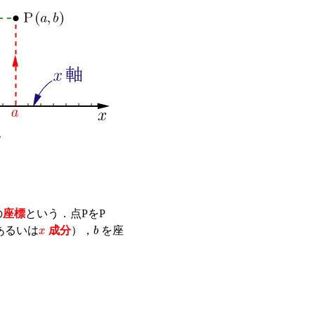
の
座標
という．点PをP
x
b
あるいは
成分
），
を座