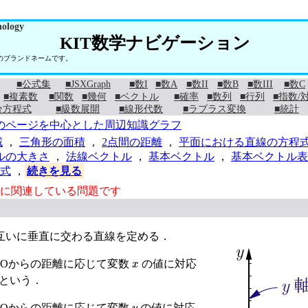
nology
KIT数学ナビゲーション
学のブランドネームです。
■公式集
■JSXGraph
■数I
■数A
■数II
■数B
■数III
■数C
■複素数
■関数
■幾何
■ベクトル
■確率
■数列
■行列
■指数/
分方程式
■級数展開
■線形代数
■ラプラス変換
■統計
のページを中心とした周辺知識グラフ
域
，
三角形の面積
，
2点間の距離
，
平面における直線の方程
ルの大きさ
，
法線ベクトル
，
基本ベクトル
，
基本ベクトル表
式
，
続きを見る
に関連している問題です
互いに垂直に交わる直線を定める．
x
Oからの距離に応じて変数
の値に対応
という．
y
Oからの距離に応じて変数
の値に対応