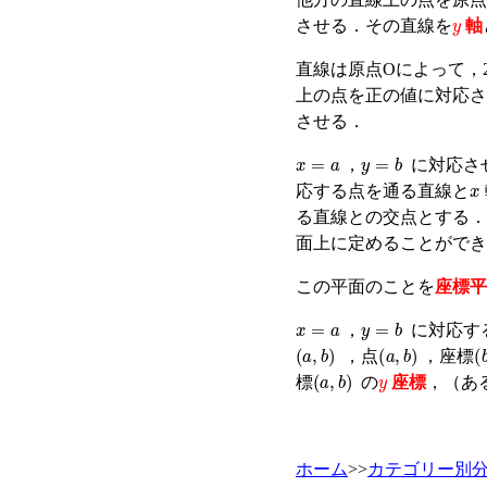
y
させる．その直線を
軸
直線は原点Oによって，
上の点を正の値に対応さ
させる．
x
=
a
y
=
b
，
に対応さ
x
応する点を通る直線と
る直線との交点とする．
面上に定めることができ
この平面のことを
座標平
x
=
a
y
=
b
，
に対応す
(
a
,
b
)
(
a
,
b
)
(
，点
，座標
y
(
a
,
b
)
標
の
座標
，（あ
ホーム
>>
カテゴリー別