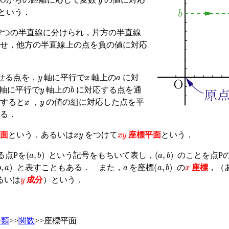
という．
2つの半直線に分けられ，片方の半直線
せ，他方の半直線上の点を負の値に対応
a
y
x
せる点を，
軸に平行で
軸上の
に対
y
b
軸に平行で
軸上の
に対応する点を通
x
y
すると
，
の値の組に対応した点を平
る．
x
y
x
y
面
という．あるいは
をつけて
座標平面
という．
(
a
,
b
)
(
a
,
b
)
る点Pを
という記号をもちいて表し，
のことを点P
a
x
b
,
a
)
(
a
,
b
)
と表すこともある． また，
を座標
の
座標
，（
y
るいは
成分
）という．
分類
>>
関数
>>座標平面