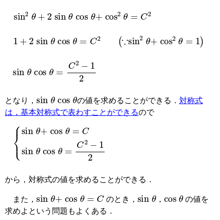
sin
2
θ
+
2
sin
θ
cos
θ
+
cos
2
θ
=
C
2
1
+
2
sin
θ
cos
θ
=
C
2
(
∵
sin
2
θ
+
cos
2
θ
=
1
)
sin
θ
cos
θ
=
C
2
−
1
2
sin
θ
cos
θ
となり，
の値を求めることができる．
対称式
は，基本対称式で表わすことができる
ので
{
sin
θ
+
cos
θ
=
C
sin
θ
cos
θ
=
C
2
−
1
2
から，対称式の値を求めることができる．
sin
θ
+
cos
θ
=
C
sin
θ
cos
θ
また，
のとき，
，
の値を
求めよという問題もよくある．