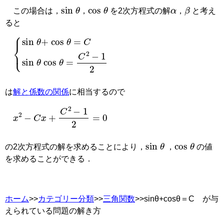
sin
θ
cos
θ
α
β
この場合は，
，
を2次方程式の解
，
と考え
ると
{
sin
θ
+
cos
θ
=
C
sin
θ
cos
θ
=
C
2
−
1
2
は
解と係数の関係
に相当するので
x
2
−
C
x
+
C
2
−
1
2
=
0
sin
θ
cos
θ
の2次方程式の解を求めることにより，
，
の値
を求めることができる．
ホーム
>>
カテゴリー分類
>>
三角関数
>>sinθ+cosθ＝C が与
えられている問題の解き方