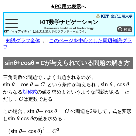
★
PC用の表示
へ
KIT数学ナビゲーション
Kanazawa Institute of Technology
KIT（ケイアイティ）は金沢工業大学のブランドネームです。
●
知識グラフ全体
，
●
このページを中心とした周辺知識グラ
フ
sinθ+cosθ＝
C
が与えられている問題の解き方
三角関数の問題で，よく出題されるのが，
sin
θ
+
cos
θ
=
C
sin
θ
cos
θ
という条件が与えられ，
，
からなる
対称式
の値を求めよというような問題がある．た
C
だし，
は定数である．
sin
θ
+
cos
θ
=
C
この場合，
の両辺を2乗して，式を変形
sin
θ
cos
θ
し
の値を求める．
(
sin
θ
+
cos
θ
)
2
=
C
2