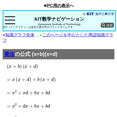
★
PC用の表示
へ
KIT数学ナビゲーション
Kanazawa Institute of Technology
KIT（ケイアイティ）は金沢工業大学のブランドネームです。
●
知識グラフ全体
，
●
このページを中心とした周辺知識グラ
フ
乗法
の公式 (x+b)(x+d)
(
x
+
b
)
(
x
+
d
)
=
x
(
x
+
d
)
+
b
(
x
+
d
)
=
x
2
+
x
d
+
b
x
+
b
d
=
x
2
+
d
x
+
b
x
+
b
d
=
x
2
+
b
x
+
d
x
+
b
d