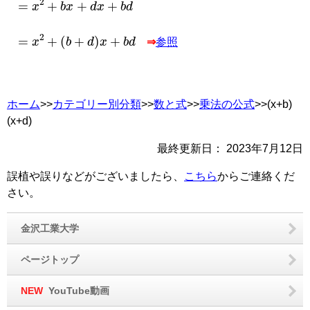
=
x
2
+
(
b
+
d
)
x
+
b
d
⇒
参照
ホーム
>>
カテゴリー別分類
>>
数と式
>>
乗法の公式
>>(x+b)
(x+d)
最終更新日：
2023年7月12日
誤植や誤りなどがございましたら、
こちら
からご連絡くだ
さい。
金沢工業大学
ページトップ
NEW
YouTube動画