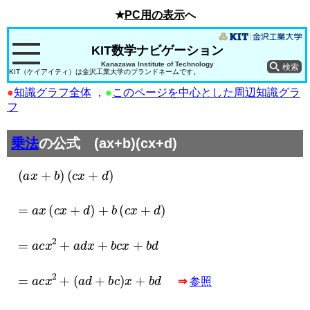
★
PC用の表示
へ
KIT数学ナビゲーション
Kanazawa Institute of Technology
KIT（ケイアイティ）は金沢工業大学のブランドネームです。
●
知識グラフ全体
，
●
このページを中心とした周辺知識グラ
フ
乗法
の公式 (ax+b)(cx+d)
(
a
x
+
b
)
(
c
x
+
d
)
=
a
x
(
c
x
+
d
)
+
b
(
c
x
+
d
)
=
a
c
x
2
+
a
d
x
+
b
c
x
+
b
d
=
a
c
x
2
+
(
a
d
+
b
c
)
x
+
b
d
⇒
参照