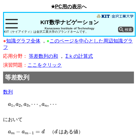
★
PC用の表示
へ
KIT数学ナビゲーション
Kanazawa Institute of Technology
KIT（ケイアイティ）は金沢工業大学のブランドネームです。
●
知識グラフ全体
，
●
このページを中心とした周辺知識グラ
フ
応用分野：
等差数列の和
，
Σｋの計算式
演習問題：
ここをクリック
等差数列
数列
a
1
,
a
2
,
a
3
,
⋯
,
a
n
,
⋯
において
a
m
−
a
m
−
1
=
d
d
（
はある値）