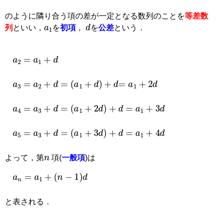
のように隣り合う項の差が一定となる数列のことを
等差数
a
1
d
列
といい，
を
初項
，
を
公差
という．
a
2
=
a
1
+
d
a
3
=
a
2
+
d
=
a
1
+
d
+
d
=
a
1
+
2
d
a
4
=
a
3
+
d
=
a
1
+
2
d
+
d
=
a
1
+
3
d
a
5
=
a
3
+
d
=
a
1
+
3
d
+
d
=
a
1
+
4
d
n
よって，第
項(
一般項
)は
a
n
=
a
1
+
(
n
−
1
)
d
と表される．