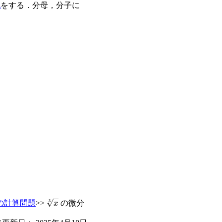
化
をする．分母，分子に
x
3
の計算問題
>>
の微分