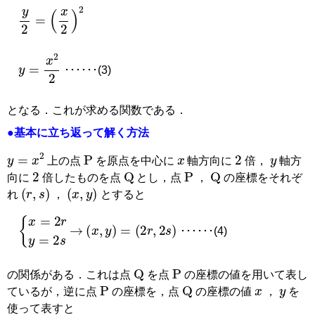
y
2
=
x
2
2
･･････(3)
y
=
x
2
2
となる．これが求める関数である．
●基本に立ち返って解く方法
x
y
2
P
y
=
x
2
上の点
を原点を中心に
軸方向に
倍，
軸方
2
P
Q
Q
向に
倍したものを点
とし，点
，
の座標をそれぞ
(
r
,
s
)
(
x
,
y
)
れ
，
とすると
→
x
,
y
=
2
r
,
2
s
x
=
2
r
y
=
2
s
･･････(4)
P
Q
の関係がある．これは点
を点
の座標の値を用いて表し
x
y
P
Q
ているが，逆に点
の座標を，点
の座標の値
，
を
使って表すと