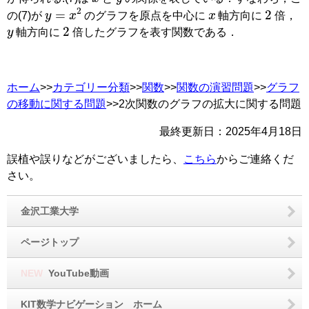
x
2
y
=
x
2
の(7)が
のグラフを原点を中心に
軸方向に
倍，
y
2
軸方向に
倍したグラフを表す関数である．
ホーム
>>
カテゴリー分類
>>
関数
>>
関数の演習問題
>>
グラフ
の移動に関する問題
>>2次関数のグラフの拡大に関する問題
最終更新日：
2025年4月18日
誤植や誤りなどがございましたら、
こちら
からご連絡くだ
さい。
金沢工業大学
ページトップ
NEW
YouTube動画
KIT数学ナビゲーション ホーム