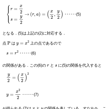
→
r
,
a
=
x
2
,
y
2
･･････(5)
r
=
x
2
s
=
y
2
となる．(5)は上記の(2)に対応する．
P
y
=
x
2
点
は
上の点であるので
s
=
r
2
･･････(6)
r
s
の関係がある．この(6)の
と
に(5)の関係を代入すると
y
2
=
x
2
2
･･････(7)
y
=
x
2
2
x
y
が得られる.(7)は
と
の関係を表している．すなわち，こ