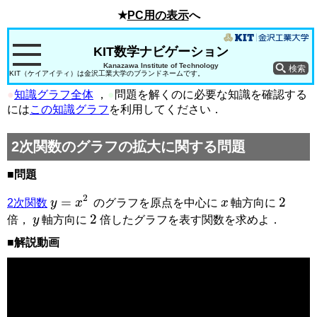
★
PC用の表示
へ
KIT数学ナビゲーション
Kanazawa Institute of Technology
KIT（ケイアイティ）は金沢工業大学のブランドネームです。
●
知識グラフ全体
，
●
問題を解くのに必要な知識を確認する
には
この知識グラフ
を利用してください．
2次関数のグラフの拡大に関する問題
■問題
x
2
y
=
x
2
2次関数
のグラフを原点を中心に
軸方向に
y
2
倍，
軸方向に
倍したグラフを表す関数を求めよ．
■解説動画