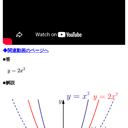
◆
関連動画のページへ
■答
y
=
2
x
2
■解説