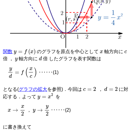
x
c
y
=
f
(
x
)
関数
のグラフを原点を中心として
軸方向に
y
d
倍 ，
軸方向に
倍 したグラフを表す関数は
y
d
=
f
(
x
c
)
･･････(1)
c
=
2
d
=
2
となる(
グラフの拡大
を参照)．今回は
，
に対
y
=
x
2
応する．よって
を
x
→
x
2
y
→
y
2
，
･･････(2)
に書き換えて