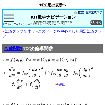
★
PC用の表示
へ
KIT数学ナビゲーション
Kanazawa Institute of Technology
KIT（ケイアイティ）は金沢工業大学のブランドネームです。
●
知識グラフ全体
，
●
このページを中心とした周辺知識グラ
フ
合成関数
の2次偏導関数
z
=
f
(
x
,
y
)
x
=
φ
(
t
)
,
y
=
ψ
(
t
)
で
ならば
d
2
z
d
t
2
=
f
x
x
d
x
d
t
2
+
2
f
x
y
d
x
d
t
d
y
d
t
+
f
y
y
d
y
d
t
2
+
f
x
d
2
x
d
t
2
+
f
y
d
2
y
d
t
2
⇒
導出
z
=
f
(
x
,
y
)
x
=
φ
(
u
,
v
)
,
y
=
ψ
(
u
,
v
)
で
ならば