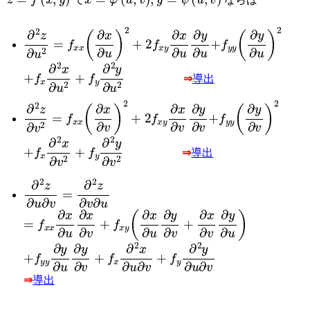
∂
2
z
∂
u
2
=
f
x
x
∂
x
∂
u
2
+
2
f
x
y
∂
x
∂
u
∂
y
∂
u
+
f
y
y
∂
y
∂
u
2
+
f
x
∂
2
x
∂
u
2
+
f
y
∂
2
y
∂
u
2
⇒
導出
∂
2
z
∂
v
2
=
f
x
x
∂
x
∂
v
2
+
2
f
x
y
∂
x
∂
v
∂
y
∂
v
+
f
y
y
∂
y
∂
v
2
+
f
x
∂
2
x
∂
v
2
+
f
y
∂
2
y
∂
v
2
⇒
導出
∂
2
z
∂
u
∂
v
=
∂
2
z
∂
v
∂
u
=
f
x
x
∂
x
∂
u
∂
x
∂
v
+
f
x
y
∂
x
∂
u
∂
y
∂
v
+
∂
x
∂
v
∂
y
∂
u
+
f
y
y
∂
y
∂
u
∂
y
∂
v
+
f
x
∂
2
x
∂
u
∂
v
+
f
y
∂
2
y
∂
u
∂
v
⇒
導出