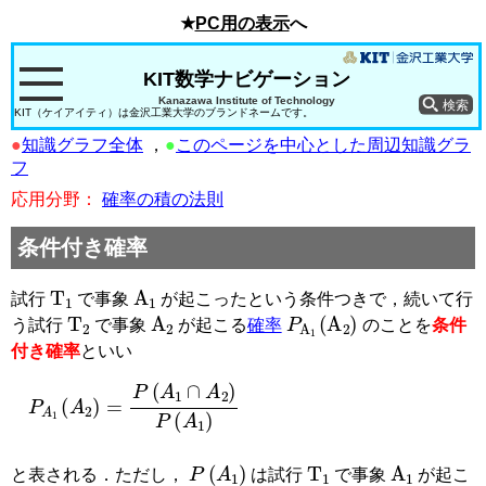
★
PC用の表示
へ
KIT数学ナビゲーション
Kanazawa Institute of Technology
KIT（ケイアイティ）は金沢工業大学のブランドネームです。
●
知識グラフ全体
，
●
このページを中心とした周辺知識グラ
フ
応用分野：
確率の積の法則
条件付き確率
T
1
A
1
試行
で事象
が起こったという条件つきで，続いて行
T
2
A
2
P
A
1
(
A
2
)
う試行
で事象
が起こる
確率
のことを
条件
付き確率
といい
P
A
1
(
A
2
)
=
P
(
A
1
∩
A
2
)
P
(
A
1
)
P
(
A
1
)
T
1
A
1
と表される．ただし，
は試行
で事象
が起こ