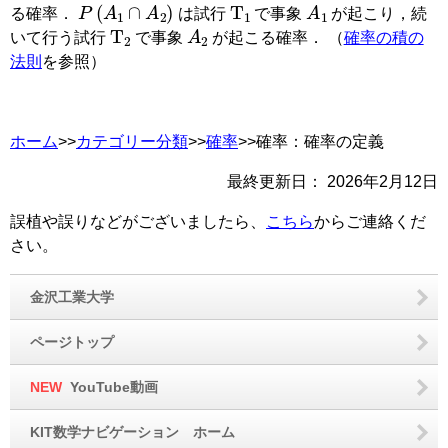
P
(
A
1
∩
A
2
)
T
1
A
1
る確率．
は試行
で事象
が起こり，続
T
2
A
2
いて行う試行
で事象
が起こる確率． （
確率の積の
法則
を参照）
ホーム
>>
カテゴリー分類
>>
確率
>>確率：確率の定義
最終更新日：
2026年2月12日
誤植や誤りなどがございましたら、
こちら
からご連絡くだ
さい。
金沢工業大学
ページトップ
NEW
YouTube動画
KIT数学ナビゲーション ホーム