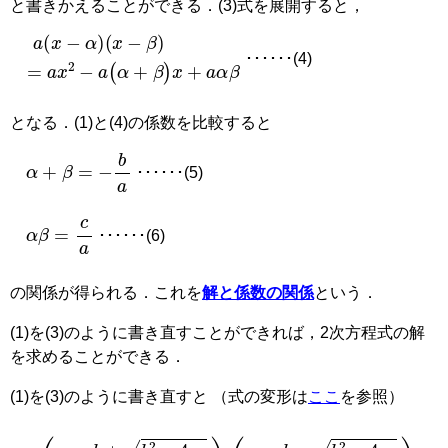
と書きかえることができる．(3)式を展開すると，
a
a
(
α
(
x
+
-
β
α
)
)
x
(
x
+
-
a
β
α
)
=
β
a
x
2
-
･･････(4)
となる．(1)と(4)の係数を比較すると
α
+
β
=
-
b
a
･･････(5)
α
β
=
c
a
･･････(6)
の関係が得られる．これを
解と係数の関係
という．
(1)を(3)のように書き直すことができれば，2次方程式の解
を求めることができる．
(1)を(3)のように書き直すと （式の変形は
ここ
を参照）