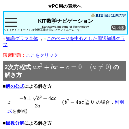
★
PC用の表示
へ
KIT数学ナビゲーション
Kanazawa Institute of Technology
KIT（ケイアイティ）は金沢工業大学のブランドネームです。
●
知識グラフ全体
，
●
このページを中心とした周辺知識グラ
フ
演習問題：
ここをクリック
a
x
2
+
b
x
+
c
=
0
(
a
≠
0
)
2次方程式
の
解き方
■
解の公式
による解き方
x
=
−
b
±
b
2
−
4
a
c
2
a
b
2
−
4
a
c
≧
0
(
の場合，
判別
式
を参照)
■
因数分解
による解き方