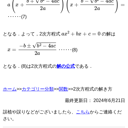
a
(
x
(
+
x
+
b
b
−
+
b
b
2
2
−
−
4
4
a
a
c
2
c
2
a
a
)
=
)
0
･･････(7)
a
x
2
+
b
x
+
c
=
0
となる．よって，2次方程式
の解は
x
=
−
b
±
b
2
−
4
a
c
2
a
･･････(8)
となる．(8)は2次方程式の
解の公式
である．
ホーム
>>
カテゴリー分類
>>
関数
>>2次方程式の解き方
最終更新日：
2024年6月21日
誤植や誤りなどがございましたら、
こちら
からご連絡くだ
さい。