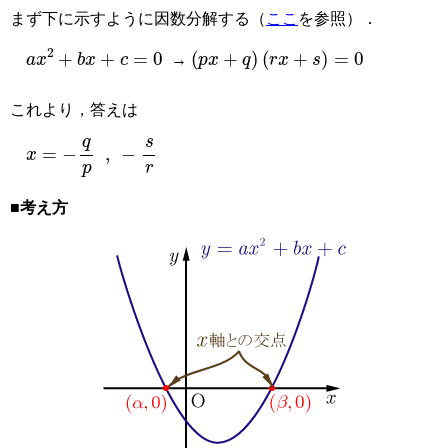
まず下に示すように因数分解する（
ここ
を参照）．
a
x
2
+
b
x
+
c
=
0
(
p
x
+
q
)
(
r
x
+
s
)
=
0
→
これより，答えは
x
=
−
q
p
,
−
s
r
■考え方