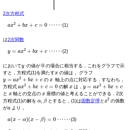
2次方程式
a
x
2
+
b
x
+
c
=
0
･･････(1)
は
2次関数
y
=
a
x
2
+
b
x
+
c
･･････(2)
y
0
において
の値が
の場合に相当する．これをグラフで示
x
すと，方程式(1)を満たす
の値は， グラフ
y
=
a
x
2
+
b
x
+
c
x
の
軸上の点に対応する．すなわち，
a
x
2
+
b
x
+
c
=
0
x
y
=
a
x
2
+
b
x
+
c
方程式
の解
は，
x
x
と
軸との交点の
座標の値と考えることができる．2次
α
,
β
x
2
方程式(1)の解を
とすると，(1)は
因数定理
と
の係数
a
が
より，
a
(
x
-
α
)
(
x
-
β
)
=
0
･･････(3)