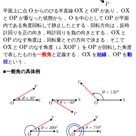
O
OX
OP
OX
平面上に点
からのびる半直線
と
があり，
OP
O
OP
と
が重なった状態から，
を中心として
が平面
内である角度回転して静止したとする．回転方向は，反時
OX
計回りを正の向き，時計回りを負の向きとする．
と
OP
のなす角度は，回転量とその方向で決まる．そこで
OX
OP
XOP
OP
と
のなす角度（∠
）を
が回転した角度
OX
OP
で表したものを
一般角
と定義する．
を
始線
，
を
動
径
という．
■一般角の具体例