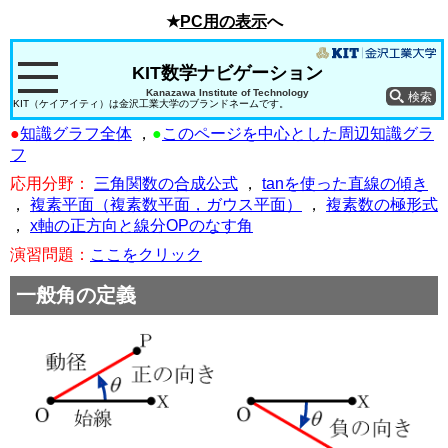
★
PC用の表示
へ
KIT数学ナビゲーション
Kanazawa Institute of Technology
KIT（ケイアイティ）は金沢工業大学のブランドネームです。
●
知識グラフ全体
，
●
このページを中心とした周辺知識グラ
フ
応用分野：
三角関数の合成公式
，
tanを使った直線の傾き
，
複素平面（複素数平面，ガウス平面）
，
複素数の極形式
，
x軸の正方向と線分OPのなす角
演習問題：
ここをクリック
一般角の定義