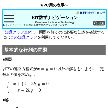
★
PC用の表示
へ
KIT数学ナビゲーション
Kanazawa Institute of Technology
KIT（ケイアイティ）は金沢工業大学のブランドネームです。
●
知識グラフ全体
，
●
問題を解くのに必要な知識を確認する
には
この知識グラフ
を利用してください．
基本的な行列の問題
■問題
x
=
y
=
0
以下の連立方程式が
以外の解をもつように，定
k
数
の値を求めよ．
−
(
2
x
−
+
3
k
)
y
=
0
x
−
2
k
y
=
0
■答