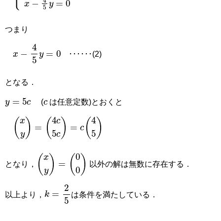
−
x
+
4
5
y
=
0
x
−
4
5
y
=
0
つまり
x
−
4
5
y
=
0
･･････(2)
となる．
c
y
=
5
c
(
は任意定数)とおくと
x
y
=
4
c
5
c
=
c
4
5
x
y
=
0
0
となり，
以外の解は無数に存在する．
k
=
2
5
以上より，
は条件を満たしている．