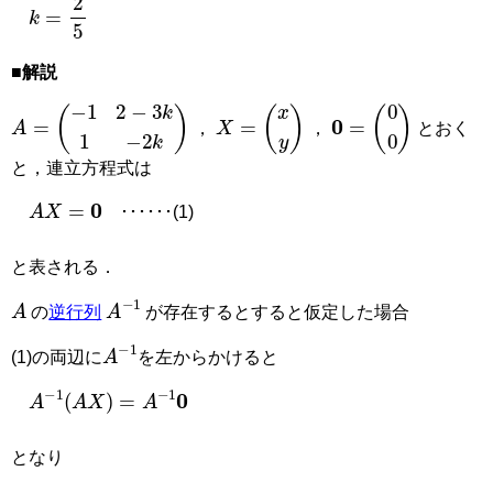
k
=
2
5
■解説
A
=
−
1
2
−
3
k
1
−
2
k
X
=
x
y
0
=
0
0
，
，
とおく
と，連立方程式は
A
X
=
0
･･････(1)
と表される．
A
A
−
1
の
逆行列
が存在するとすると仮定した場合
A
−
1
(1)の両辺に
を左からかけると
A
−
1
A
X
=
A
−
1
0
となり
x
=
y
=
0
X
=
0