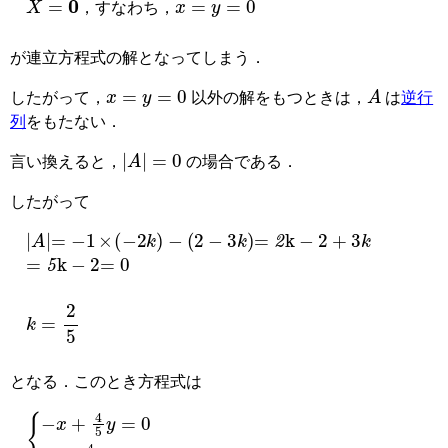
，すなわち，
が連立方程式の解となってしまう．
x
=
y
=
0
A
したがって，
以外の解をもつときは，
は
逆行
列
をもたない．
A
=
0
言い換えると，
の場合である．
したがって
=
2
k
−
2
+
3
k
A
=
−
1
×
−
2
k
−
(
2
−
3
k
)
=
0
=
5
k
−
2
k
=
2
5
となる．このとき方程式は