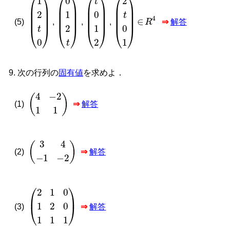
1
2
t
0
0
1
2
t
t
0
1
2
2
t
0
1
∈
R
4
(5)
,
,
,
⇒
解答
次の行列の
固有値
を求めよ．
(
4
−
2
1
1
)
(1)
⇒
解答
(
3
4
−
1
−
2
)
(2)
⇒
解答
(
2
1
0
1
2
0
1
1
1
)
(3)
⇒
解答