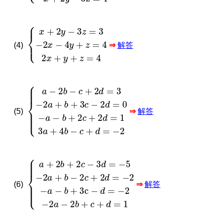
x
+
2
y
−
3
z
=
3
−
2
x
−
4
y
+
z
=
4
2
x
+
y
+
z
=
4
(4)
⇒
解答
a
−
2
b
−
c
+
2
d
=
3
−
2
a
+
b
+
3
c
−
2
d
=
0
−
a
−
b
+
2
c
+
2
d
=
1
(5)
⇒
解答
a
+
2
b
+
2
c
−
3
d
=
−
5
−
2
a
+
b
−
2
c
+
2
d
=
−
2
−
a
−
b
+
3c
−
d
(6)
⇒
解答