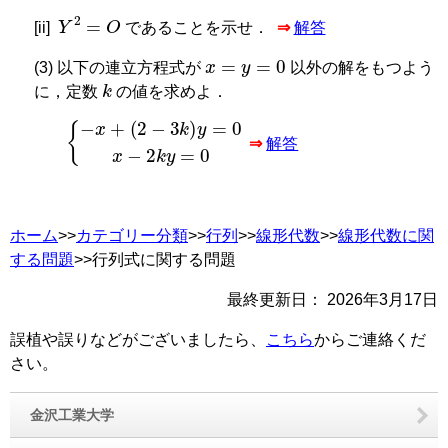
Y
2
=
O
[ii]
であることを示せ．
⇒
解答
x
=
y
=
0
(3) 以下の連立方程式が
以外の解をもつよう
k
に，定数
の値を求めよ．
−
x
+
2
−
3
k
y
=
0
x
−
2
k
y
=
0
⇒
解答
ホーム
>>
カテゴリー分類
>>
行列
>>
線形代数
>>
線形代数に関
する問題
>>行列式に関する問題
最終更新日：
2026年3月17日
誤植や誤りなどがございましたら、
こちら
からご連絡くだ
さい。
金沢工業大学