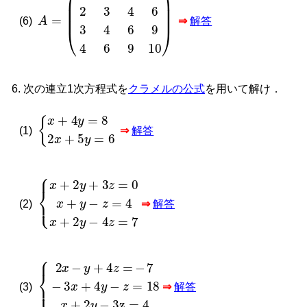
A
=
1
2
3
4
2
3
4
6
3
4
6
9
4
6
9
10
(6)
⇒
解答
次の連立1次方程式を
クラメルの公式
を用いて解け．
{
x
+
4
y
=
8
2
x
+
5
y
=
6
(1)
⇒
解答
{
x
+
2
y
+
3
z
=
0
x
+
y
−
z
=
4
x
+
2
y
−
4
z
=
7
(2)
⇒
解答
{
2
x
−
y
+
4
z
=
−
7
−
3
x
+
4
y
−
z
=
18
x
+
2
y
−
3z
=
4
(3)
⇒
解答