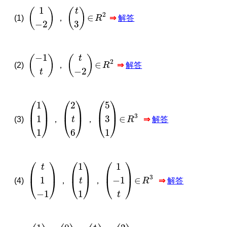
1
−
2
t
3
∈
R
2
(1)
，
⇒
解答
−
1
t
t
−
2
∈
R
2
(2)
，
⇒
解答
1
1
1
2
t
6
5
3
1
∈
R
3
(3)
，
，
⇒
解答
t
1
−
1
1
t
1
1
−
1
t
∈
R
3
(4)
，
，
⇒
解答