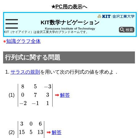
★
PC用の表示
へ
KIT数学ナビゲーション
Kanazawa Institute of Technology
KIT（ケイアイティ）は金沢工業大学のブランドネームです。
●
知識グラフ全体
行列式に関する問題
サラスの規則
を用いて次の行列式の値を求めよ．
|
8
5
−
3
0
7
3
−
2
−
1
1
|
(1)
⇒
解答
|
3
0
6
15
5
13
21
0
7
|
(2)
⇒
解答