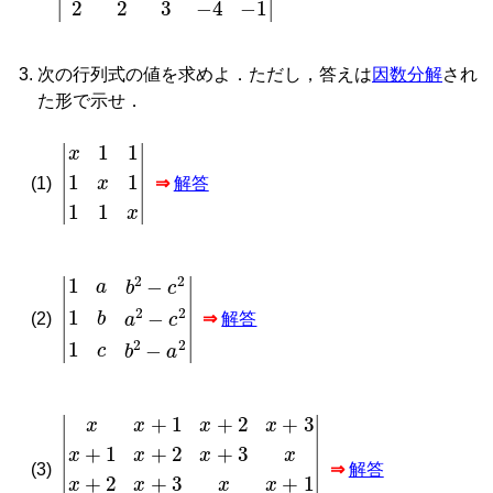
次の行列式の値を求めよ．ただし，答えは
因数分解
され
た形で示せ．
|
x
1
1
1
x
1
1
1
x
|
(1)
⇒
解答
1
a
b
2
−
c
2
1
b
a
2
−
c
2
1
c
b
2
−
a
2
(2)
⇒
解答
x
x
+
1
x
+
2
x
+
3
x
+
1
x
+
2
x
+
3
x
x
+
2
x
+
3
x
x
+
1
x
+
3
x
x
+
1
(3)
⇒
解答