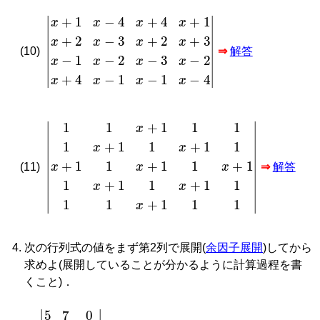
x
+
1
x
−
4
x
+
4
x
+
1
x
+
2
x
−
3
x
+
2
x
+
3
x
−
1
x
−
2
x
−
3
x
−
2
(10)
⇒
解答
|
1
1
x
+
1
1
1
1
x
+
1
1
x
+
1
1
x
+
1
1
x
+
1
1
x
+
1
1
x
+
1
1
x
+
1
1
(11)
⇒
解答
次の行列式の値をまず第2列で展開(
余因子展開
)してから
求めよ(展開していることが分かるように計算過程を書
くこと)．