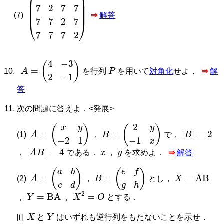
2
7
7
7
7
2
7
7
7
7
2
7
7
7
7
2
(7)
⇒
解答
A
=
(
4
−
3
2
−
1
)
P
を行列
を用いて
対角化
せよ．
⇒
解
答
次の問題に答えよ．<発展>
A
=
(
x
y
−
2
1
)
B
=
(
2
y
−
1
x
)
|
B
|
=
2
(1)
，
で，
|
A
B
|
=
4
x
y
，
である．
，
を求めよ．
⇒
解答
A
=
a
b
c
d
B
=
e
f
g
h
X
=
AB
(2)
，
とし，
Y
=
BA
X
2
=
O
，
，
とする．
X
Y
[i]
と
はいずれも逆行列をもたないことを示せ．