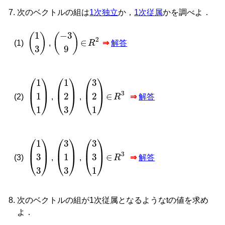
次のベクトルの組は
1次独立
か，
1次従属
かを調べよ．
1
3
−
3
9
∈
R
2
(1)
,
⇒
解答
1
1
1
1
2
3
3
2
1
∈
R
3
(2)
,
,
⇒
解答
1
3
3
3
1
3
3
3
1
∈
R
3
(3)
,
,
⇒
解答
次のベクトルの組が1次従属となるようなtの値を求め
よ．