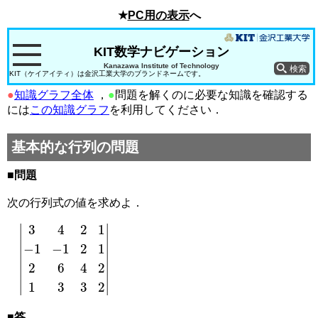
★
PC用の表示
へ
KIT数学ナビゲーション
Kanazawa Institute of Technology
KIT（ケイアイティ）は金沢工業大学のブランドネームです。
●
知識グラフ全体
，
●
問題を解くのに必要な知識を確認する
には
この知識グラフ
を利用してください．
基本的な行列の問題
■問題
次の行列式の値を求めよ．
|
3
4
2
1
−
1
−
1
2
1
2
6
4
2
1
3
3
2
|
■答