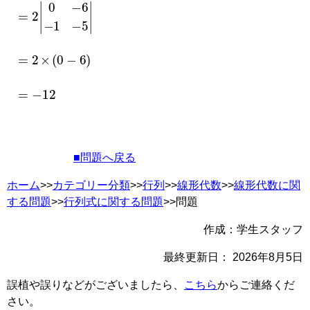
=
2
0
−
6
−
1
−
5
=
2
×
0
−
6
=
−
12
■問題へ戻る
ホーム
>>
カテゴリー分類
>>
行列
>>
線形代数
>>
線形代数に関
する問題
>>
行列式に関する問題
>>問題
作成：学生スタッフ
最終更新日：
2026年8月5日
誤植や誤りなどがございましたら、
こちら
からご連絡くだ
さい。