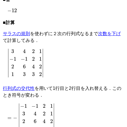
−
12
■計算
サラスの規則
を使わずに２次の行列式なるまで
次数を下げ
て計算してみる．
|
3
4
2
1
−
1
−
1
2
1
2
6
4
2
1
3
3
2
|
行列式の交代性
を用いて1行目と2行目を入れ替える．この
とき符号が変わる．
=
−
−
1
|
−
1
2
1
3
4
2
1
2
6
4
2
1
3
3
2
|