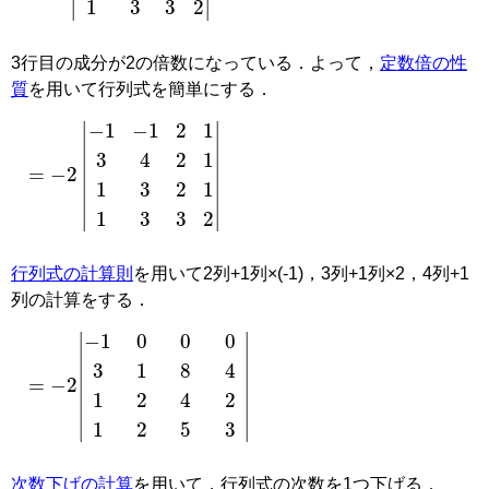
3行目の成分が2の倍数になっている．よって，
定数倍の性
質
を用いて行列式を簡単にする．
=
−
−
1
2
−
|
1
2
1
3
4
2
1
1
3
2
1
1
3
3
2
|
行列式の計算則
を用いて2列+1列×(-1)，3列+1列×2，4列+1
列の計算をする．
=
−
2
−
1
0
0
0
3
1
8
4
1
2
4
2
1
2
5
3
次数下げの計算
を用いて，行列式の次数を1つ下げる．