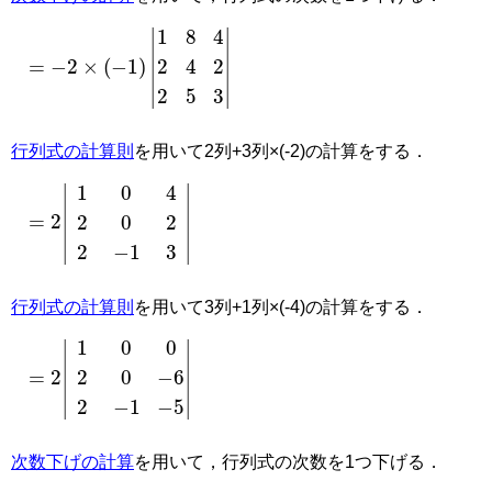
=
−
2
×
(
−
1
)
|
1
8
4
2
4
2
2
5
3
|
行列式の計算則
を用いて2列+3列×(-2)の計算をする．
=
2
1
0
4
2
0
2
2
−
1
3
行列式の計算則
を用いて3列+1列×(-4)の計算をする．
=
2
1
0
0
2
0
−
6
2
−
1
−
5
次数下げの計算
を用いて，行列式の次数を1つ下げる．