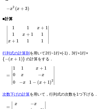
−
x
2
(
x
+
3
)
■計算
|
1
1
x
+
1
1
x
+
1
1
x
+
1
1
1
|
行列式の計算則
を用いて2行−1行×(-1)，3行+1行×
−
x
+
1
の計算をする．
=
(
x
|
1
+
1
1
x
)
2
+
|
1
0
x
−
x
0
−
x
1
−
次数下げの計算
を用いて，行列式の次数を1つ下げる．
=
|
x
−
x
−
x
−
x
(
x
+
2
)
|