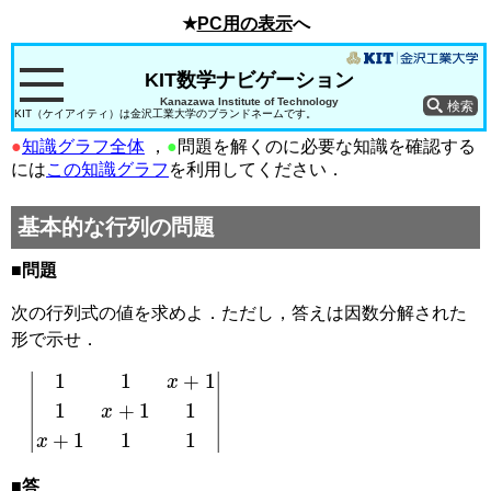
★
PC用の表示
へ
KIT数学ナビゲーション
Kanazawa Institute of Technology
KIT（ケイアイティ）は金沢工業大学のブランドネームです。
●
知識グラフ全体
，
●
問題を解くのに必要な知識を確認する
には
この知識グラフ
を利用してください．
基本的な行列の問題
■問題
次の行列式の値を求めよ．ただし，答えは因数分解された
形で示せ．
|
1
1
x
+
1
1
x
+
1
1
x
+
1
1
1
|
■答