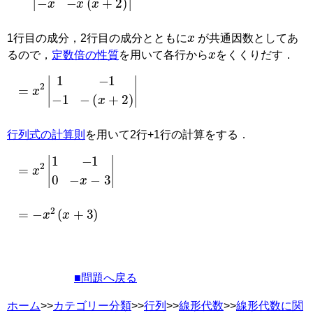
x
1行目の成分，2行目の成分とともに
が共通因数としてあ
x
るので，
定数倍の性質
を用いて各行から
をくくりだす．
=
x
2
|
1
−
1
−
1
−
(
x
+
2
)
|
行列式の計算則
を用いて2行+1行の計算をする．
=
x
2
|
1
−
1
0
−
x
−
3
|
=
−
x
2
(
x
+
3
)
■問題へ戻る
ホーム
>>
カテゴリー分類
>>
行列
>>
線形代数
>>
線形代数に関