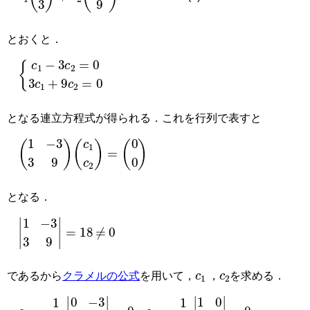
とおくと．
c
1
−
3
c
2
=
0
3
c
1
+
9
c
2
=
0
となる連立方程式が得られる．これを行列で表すと
1
−
3
3
9
c
1
c
2
=
0
0
となる．
1
−
3
3
9
=
18
≠
0
c
1
c
2
であるから
クラメルの公式
を用いて，
，
を求める．
c
1
=
1
18
0
−
3
0
9
=
0
c
2
=
1
18
1
0
3
0
=
0