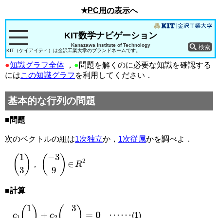
★
PC用の表示
へ
KIT数学ナビゲーション
Kanazawa Institute of Technology
KIT（ケイアイティ）は金沢工業大学のブランドネームです。
●
知識グラフ全体
，
●
問題を解くのに必要な知識を確認する
には
この知識グラフ
を利用してください．
基本的な行列の問題
■問題
次のベクトルの組は
1次独立
か，
1次従属
かを調べよ．
1
3
−
3
9
∈
R
2
，
■計算
c
1
1
3
+
c
2
−
3
9
=
0
･･････(1)