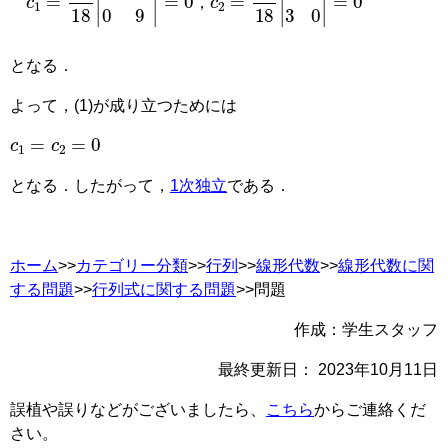
，
となる．
よって，(1)が成り立つためには
c
1
=
c
2
=
0
となる．したがって，
1次独立
である．
ホーム
>>
カテゴリー分類
>>
行列
>>
線形代数
>>
線形代数に関
する問題
>>
行列式に関する問題
>>問題
作成：学生スタッフ
最終更新日：
2023年10月11日
誤植や誤りなどがございましたら、
こちら
からご連絡くだ
さい。