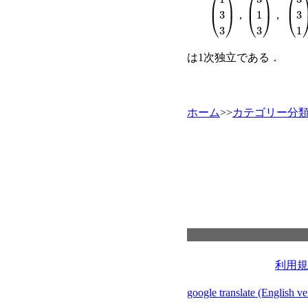
1
3
3
3
1
3
3
3
1
，
，
は1次独立である．
ホーム
>>
カテゴリー分
利用規
google translate (English ve