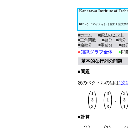
Kanazawa Institute of Tech
KIT（ケイアイティ）は金沢工業大
■ホーム
■解法のヒント
■三角関数
■微分
■積分
■偏微分
■重積分
■微
●
知識グラフ全体
，
●
問
基本的な行列の問題
■問題
次のベクトルの組は
1次
1
3
3
3
1
3
3
3
1
，
，
■計算