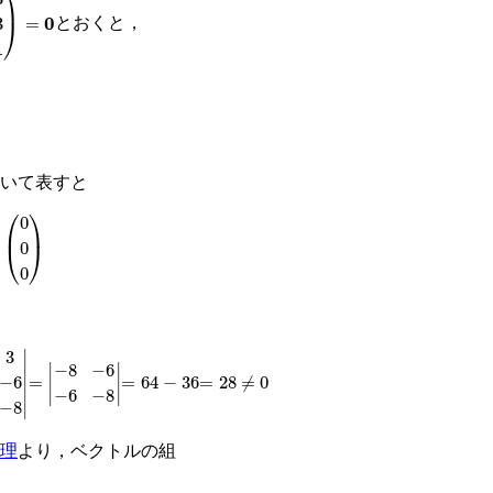
とおくと，
c
2
+
3
c
3
=
0
3
c
1
+
3
c
2
+
c
3
=
0
いて表すと
0
0
0
6
0
−
6
=
−
−
8
8
−
6
−
6
−
8
=
64
−
36
=
28
≠
0
理
より，ベクトルの組