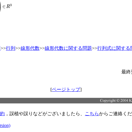
∈
R
3
類
>>
行列
>>
線形代数
>>
線形代数に関する問題
>>
行列式に関する
最終
[
ページトップ
]
約
，誤植や誤りなどがございましたら、
こちら
からご連絡くだ
rsion)