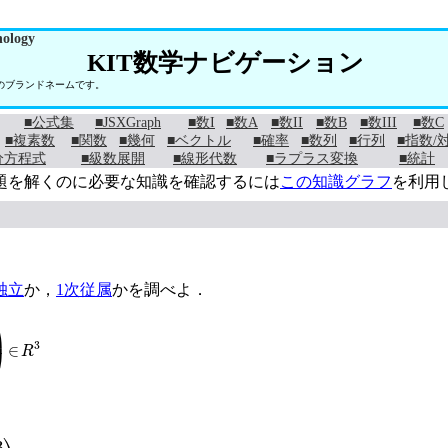
nology
KIT数学ナビゲーション
学のブランドネームです。
■公式集
■JSXGraph
■数I
■数A
■数II
■数B
■数III
■数C
■複素数
■関数
■幾何
■ベクトル
■確率
■数列
■行列
■指数/
分方程式
■級数展開
■線形代数
■ラプラス変換
■統計
題を解くのに必要な知識を確認するには
この知識グラフ
を利用
独立
か，
1次従属
かを調べよ．
∈
R
3