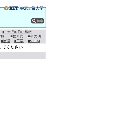
■
new
YouTube動画
対数
■数と式
■その他
■物理
■工学
■STEM
してください．