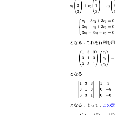
c
1
1
3
3
+
c
2
3
1
3
+
c
3
3
3
1
=
0
c
1
+
3
c
2
+
3
c
3
=
0
3
c
1
+
となる．これを行列を用
1
3
3
3
1
3
3
3
1
c
1
c
2
c
3
=
となる．
1
3
3
3
1
3
3
3
=
1
1
3
3
0
−
8
−
となる．よって，
この定