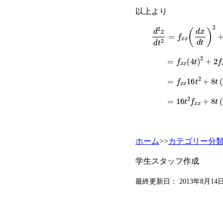
以上より
d
2
z
d
t
2
=
f
x
x
(
d
x
d
t
)
2
=
f
x
x
(
4
t
)
2
+
2
f
x
y
=
f
x
x
16
t
2
+
8
t
(
2
t
=
16
t
2
f
x
x
+
8
t
(
2
t
ホーム
>>
カテゴリー分
学生スタッフ作成
最終更新日：
2013年8月14