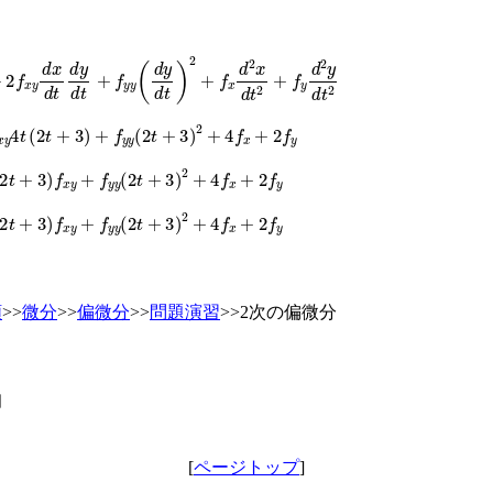
+
2
f
x
y
d
x
d
t
d
y
d
t
+
f
y
y
(
d
y
d
t
)
2
+
f
x
d
2
x
d
t
2
+
f
y
d
2
y
d
t
2
4
t
(
2
t
+
3
)
+
f
y
y
(
2
t
+
3
)
2
+
4
f
x
+
2
f
y
+
3
)
f
x
y
+
f
y
y
(
2
t
+
3
)
2
+
4
f
x
+
2
f
y
+
3
)
f
x
y
+
f
y
y
(
2
t
+
3
)
2
+
4
f
x
+
2
f
y
類
>>
微分
>>
偏微分
>>
問題演習
>>2次の偏微分
日
[
ページトップ
]