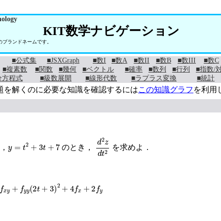
nology
KIT数学ナビゲーション
学のブランドネームです。
■公式集
■JSXGraph
■数I
■数A
■数II
■数B
■数III
■数C
■複素数
■関数
■幾何
■ベクトル
■確率
■数列
■行列
■指数/
分方程式
■級数展開
■線形代数
■ラプラス変換
■統計
題を解くのに必要な知識を確認するには
この知識グラフ
を利用
y
=
t
2
+
3
t
+
7
d
2
z
d
t
2
，
のとき，
を求めよ．
y
+
f
y
y
(
2
t
+
3
)
2
+
4
f
x
+
2
f
y