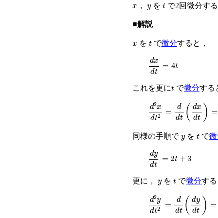
x
y
t
，
を
で2回微分す
■解説
x
t
を
で
微分
すると，
d
x
d
t
=
4
t
t
これを更に
で
微分
する
d
2
x
d
t
2
=
d
d
t
(
d
x
d
t
)
=
y
t
同様の手順で
を
で
微
d
y
d
t
=
2
t
+
3
y
t
更に，
を
で
微分
す
d
2
y
d
t
2
=
d
d
t
(
d
y
d
t
)
=