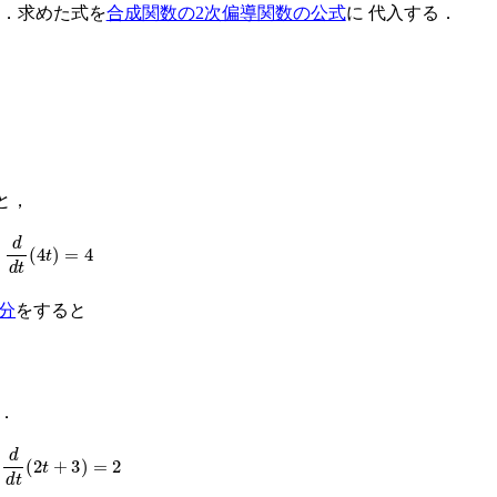
る．求めた式を
合成関数の2次偏導関数の公式
に 代入する．
と，
d
d
t
(
4
t
)
=
4
分
をすると
る．
d
d
t
(
2
t
+
3
)
=
2