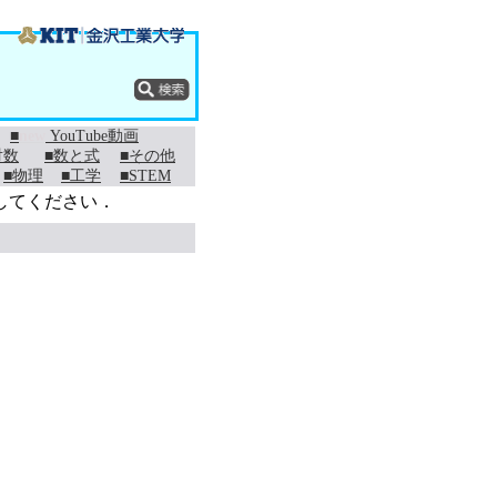
■
new
YouTube動画
対数
■数と式
■その他
■物理
■工学
■STEM
してください．