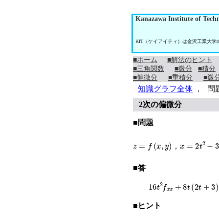
Kanazawa Institute of Tech
KIT（ケイアイティ）は金沢工業大
■ホーム
■解法のヒント
■三角関数
■微分
■積分
■偏微分
■重積分
■微
●
知識グラフ全体
，
●
問
2次の偏微分
■問題
z
=
f
(
x
,
y
)
x
=
2
t
2
−
3
，
■答
16
t
2
f
x
x
+
8
t
(
2
t
+
3
)
f
x
■ヒント