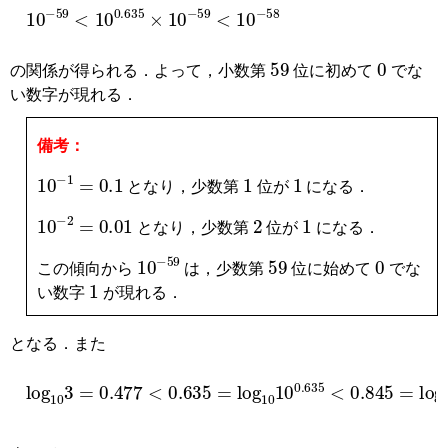
10
−
59
<
10
0.635
×
10
−
59
<
10
−
58
59
0
の関係が得られる．よって，小数第
位に初めて
でな
い数字が現れる．
備考：
10
−
1
=
0.1
1
1
となり，少数第
位が
になる．
10
−
2
=
0.01
2
1
となり，少数第
位が
になる．
10
−
59
59
0
この傾向から
は，少数第
位に始めて
でな
1
い数字
が現れる．
となる．また
log
10
3
=
0.477
<
0.635
=
log
10
10
0.635
<
0.845
=
log
1