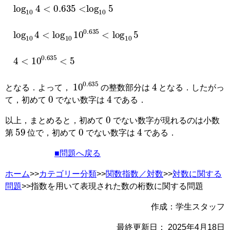
log
10
4
<
0.635
<
log
10
5
log
10
4
<
log
10
10
0.635
<
log
10
5
4
<
10
0.635
<
5
10
0.635
4
となる．よって，
の整数部分は
となる．したがっ
0
4
て，初めて
でない数字は
である．
0
以上，まとめると，初めて
でない数字が現れるのは小数
59
0
4
第
位で，初めて
でない数字は
である．
■問題へ戻る
ホーム
>>
カテゴリー分類
>>
関数
指数／対数
>>
対数に関する
問題
>>指数を用いて表現された数の桁数に関する問題
作成：学生スタッフ
最終更新日：
2025年4月18日