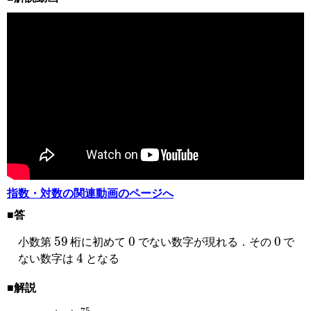
指数・対数の関連動画のページへ
■答
59
0
0
小数第
桁に初めて
でない数字が現れる．その
で
4
ない数字は
となる
■解説