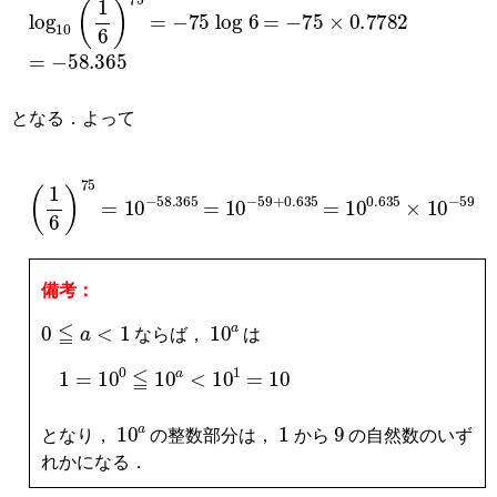
log
10
(
1
6
)
75
=
−
75
log
6
=
−
75
×
0.7782
=
−
58.365
となる．よって
1
6
75
=
10
−
58.365
=
10
−
59
+
0.635
=
10
0.635
×
10
−
59
備考：
0
≦
a
<
1
10
a
ならば，
は
1
=
10
0
≦
10
a
<
10
1
=
10
10
a
1
9
となり，
の整数部分は，
から
の自然数のいず
れかになる．