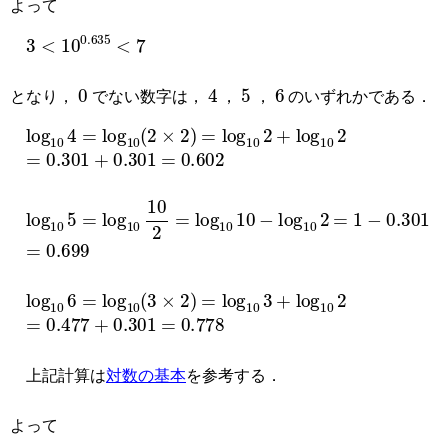
よって
3
<
10
0.635
<
7
0
4
5
6
となり，
でない数字は，
，
，
のいずれかである．
log
10
4
=
log
10
2
×
2
=
log
10
2
+
log
10
2
=
0.301
+
0.301
=
0.602
log
10
5
=
log
10
10
2
=
log
10
10
−
log
10
2
=
1
−
0.301
=
0.699
log
10
6
=
log
10
3
×
2
=
log
10
3
+
log
10
2
=
0.477
+
0.301
=
0.778
上記計算は
対数の基本
を参考する．
よって