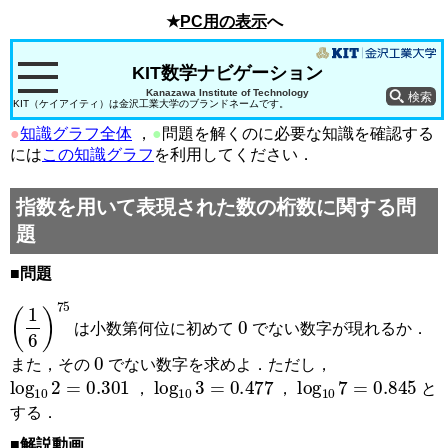
★
PC用の表示
へ
KIT数学ナビゲーション
Kanazawa Institute of Technology
KIT（ケイアイティ）は金沢工業大学のブランドネームです。
●
知識グラフ全体
，
●
問題を解くのに必要な知識を確認する
には
この知識グラフ
を利用してください．
指数を用いて表現された数の桁数に関する問
題
■問題
(
1
6
)
75
0
は小数第何位に初めて
でない数字が現れるか．
0
また，その
でない数字を求めよ．ただし，
log
10
2
=
0.301
log
10
3
=
0.477
log
10
7
=
0.845
，
，
と
する．
■解説動画