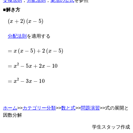
交換法則
，
分配法則
，
乗法の公式
を参照
■解き方
(
x
+
2
)
(
x
−
5
)
分配法則
を適用する
=
x
(
x
−
5
)
+
2
(
x
−
5
)
=
x
2
−
5
x
+
2
x
−
10
=
x
2
−
3
x
−
10
ホーム
>>
カテゴリー分類
>>
数と式
>>
問題演習
>>式の展開と
因数分解
学生スタッフ作成