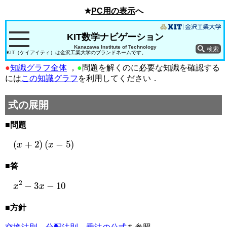
★
PC用の表示
へ
KIT数学ナビゲーション
Kanazawa Institute of Technology
KIT（ケイアイティ）は金沢工業大学のブランドネームです。
●
知識グラフ全体
，
●
問題を解くのに必要な知識を確認する
には
この知識グラフ
を利用してください．
式の展開
■問題
(
x
+
2
)
(
x
−
5
)
■答
x
2
−
3
x
−
10
■方針