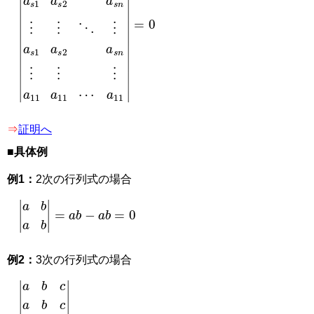
|
a
a
a
1
11
11
n
|
⋮
a
=
12
0
⋮
⋯
⋮
a
s
1
a
s
2
a
s
n
⋮
⋮
⋱
⋮
a
s
1
a
s
2
a
s
n
⋮
⋮
⋮
⇒
証明へ
■具体例
例1：
2次の行列式の場合
|
a
b
a
b
|
=
a
b
−
a
b
=
0
例2：
3次の行列式の場合
|
a
b
c
a
b
c
d
e
f
|