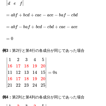
=
a
b
f
+
b
c
d
+
c
a
e
−
a
c
e
−
b
a
f
−
c
b
d
=
a
b
f
−
b
a
f
+
b
c
d
−
c
b
d
+
c
a
e
−
a
c
e
=
0
例3：
第2行と第4行の各成分が同じであった場合
|
1
2
3
4
5
16
17
18
19
20
11
12
13
14
15
16
17
18
19
20
21
2
s
例4：
第2列と第4列の各成分が同じであった場合