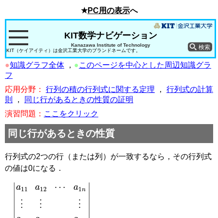
★
PC用の表示
へ
KIT数学ナビゲーション
Kanazawa Institute of Technology
KIT（ケイアイティ）は金沢工業大学のブランドネームです。
●
知識グラフ全体
，
●
このページを中心とした周辺知識グラ
フ
応用分野：
行列の積の行列式に関する定理
，
行列式の計算
則
，
同じ行があるときの性質の証明
演習問題：
ここをクリック
同じ行があるときの性質
行列式の2つの行（または列）が一致するなら，その行列式
の値は0になる．