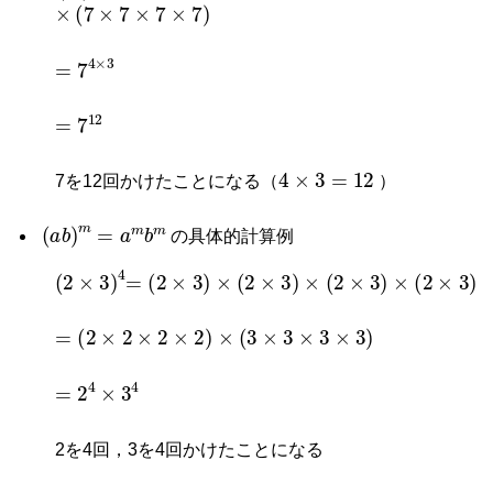
×
(
7
×
7
×
7
×
7
)
=
7
4
×
3
=
7
12
4
×
3
=
12
7を12回かけたことになる（
）
(
a
b
)
m
=
a
m
b
m
の具体的計算例
=
(
2
×
3
)
×
(
2
×
3
)
×
(
2
×
3
)
×
(
2
×
3
)
(
2
×
3
)
4
=
(
2
×
2
×
2
×
2
)
×
(
3
×
3
×
3
×
3
)
=
2
4
×
3
4
2を4回，3を4回かけたことになる