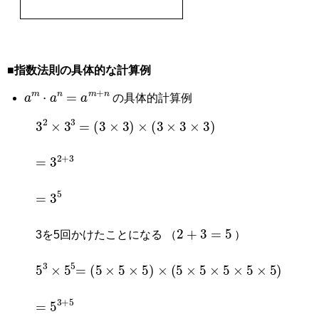
■指数法則の具体的な計算例
a
m
·
a
n
=
a
m
+
n
の具体的計算例
3
2
×
3
3
=
(
3
×
3
)
×
(
3
×
3
×
3
)
=
3
2
+
3
=
3
5
2
+
3
=
5
3を5回かけたことになる （
）
=
(
5
×
5
×
5
)
×
(
5
×
5
×
5
×
5
×
5
)
5
3
×
5
5
=
5
3
+
5