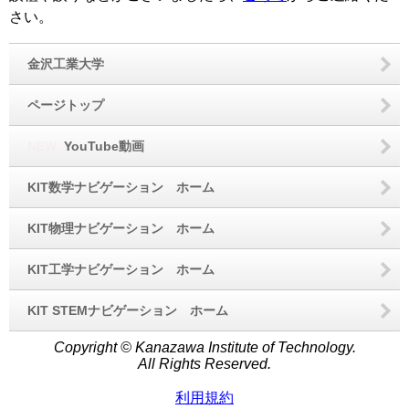
さい。
金沢工業大学
ページトップ
NEW
YouTube動画
KIT数学ナビゲーション ホーム
KIT物理ナビゲーション ホーム
KIT工学ナビゲーション ホーム
KIT STEMナビゲーション ホーム
Copyright © Kanazawa Institute of Technology.
All Rights Reserved.
利用規約