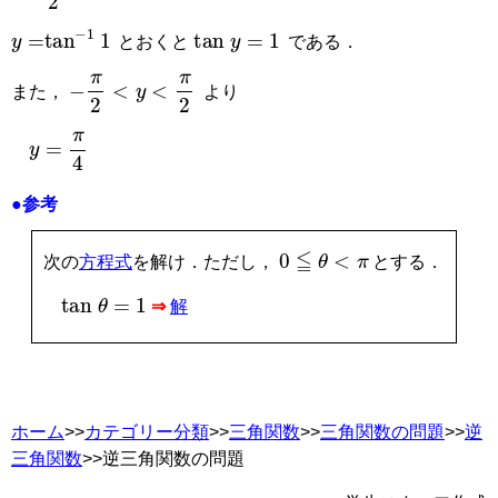
y
=
tan
−
1
1
tan
y
=
1
とおくと
である．
−
π
2
<
y
<
π
2
また，
より
y
=
π
4
●参考
0
≦
θ
<
π
次の
方程式
を解け．ただし，
とする．
tan
θ
=
1
⇒
解
ホーム
>>
カテゴリー分類
>>
三角関数
>>
三角関数の問題
>>
逆
三角関数
>>逆三角関数の問題