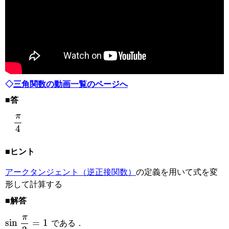
◇
三角関数の動画一覧のページへ
■答
π
4
■ヒント
アークタンジェント（逆正接関数）
の定義を用いて式を変
形して計算する
■解答
sin
π
2
=
1
である．