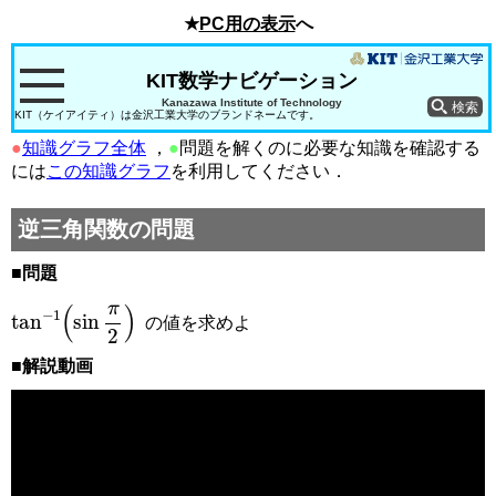
★
PC用の表示
へ
KIT数学ナビゲーション
Kanazawa Institute of Technology
KIT（ケイアイティ）は金沢工業大学のブランドネームです。
●
知識グラフ全体
，
●
問題を解くのに必要な知識を確認する
には
この知識グラフ
を利用してください．
逆三角関数の問題
■問題
tan
−
1
sin
π
2
の値を求めよ
■解説動画