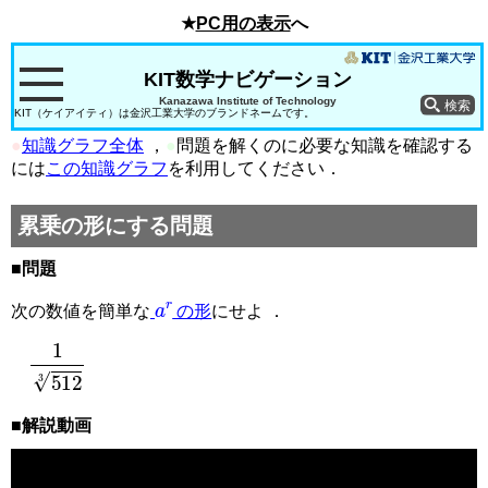
★
PC用の表示
へ
KIT数学ナビゲーション
Kanazawa Institute of Technology
KIT（ケイアイティ）は金沢工業大学のブランドネームです。
●
知識グラフ全体
，
●
問題を解くのに必要な知識を確認する
には
この知識グラフ
を利用してください．
累乗の形にする問題
■問題
a
r
次の数値を簡単な
の形
にせよ ．
1
512
3
■解説動画