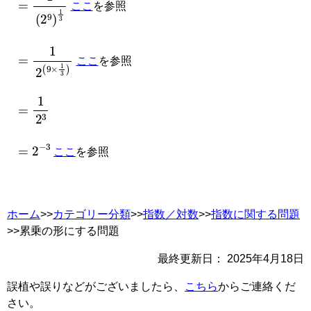
ここ
を参照
=
1
2
(
9
×
1
3
)
ここ
を参照
=
1
2
3
=
2
−
3
ここ
を参照
ホーム
>>
カテゴリー分類
>>
指数／対数
>>
指数に関する問題
>>累乗の形にする問題
最終更新日：
2025年4月18日
誤植や誤りなどがございましたら、
こちら
からご連絡くだ
さい。