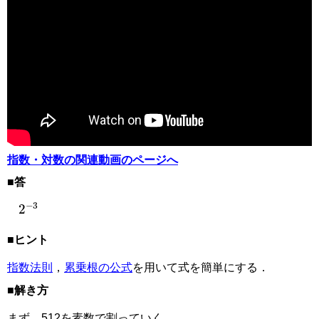
指数・対数の関連動画のページへ
■答
2
−
3
■ヒント
指数法則
，
累乗根の公式
を用いて式を簡単にする．
■解き方
まず，512を素数で割っていく