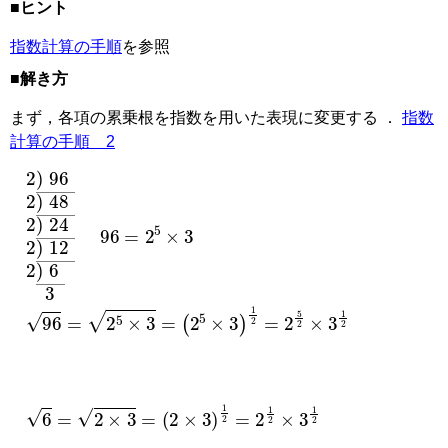
■ヒント
指数計算の手順
を参照
■解き方
まず，各項の累乗根を指数を用いた表現に変更する ．
指数
計算の手順 2
2
96
¯
48
¯
24
¯
12
¯
6
3
)
2
2
2
2
¯
)
)
)
)
96
=
2
5
×
3
96
=
2
5
×
3
=
(
2
5
×
3
)
1
2
=
2
5
2
×
3
1
2
6
=
2
×
3
=
(
2
×
3
)
1
2
=
2
1
2
×
3
1
2