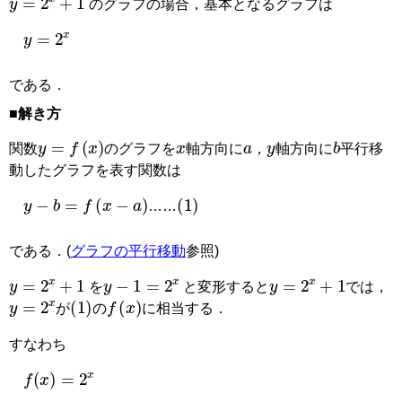
のグラフの場合，基本となるグラフは
y
=
2
x
である．
■解き方
a
x
y
b
y
=
f
(
x
)
関数
のグラフを
軸方向に
，
軸方向に
平行移
動したグラフを表す関数は
y
−
b
=
f
(
x
−
a
)
(
1
)
……
である．(
グラフの平行移動
参照)
y
=
2
x
+
1
y
−
1
=
2
x
y
=
2
x
+
1
を
と変形すると
では，
y
=
2
x
(
1
)
f
(
x
)
が
の
に相当する．
すなわち
f
(
x
)
=
2
x