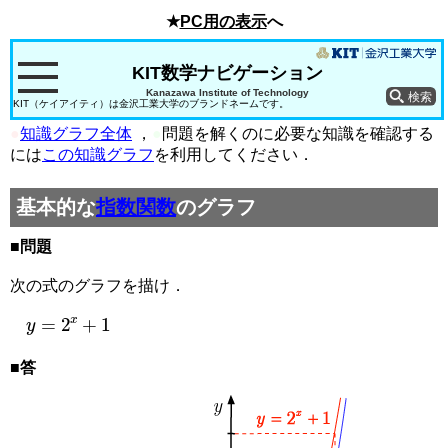
★
PC用の表示
へ
KIT数学ナビゲーション
Kanazawa Institute of Technology
KIT（ケイアイティ）は金沢工業大学のブランドネームです。
●
知識グラフ全体
，
●
問題を解くのに必要な知識を確認する
には
この知識グラフ
を利用してください．
基本的な
指数関数
のグラフ
■問題
次の式のグラフを描け．
y
=
2
x
+
1
■答