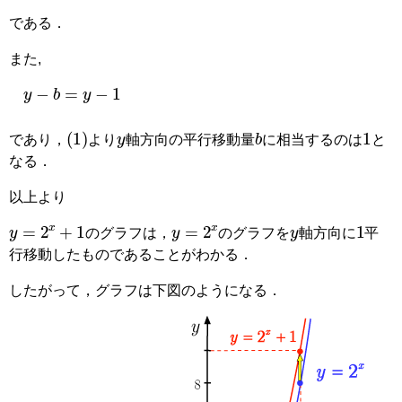
である．
また,
y
−
b
=
y
−
1
y
1
b
(
1
)
であり，
より
軸方向の平行移動量
に相当するのは
と
なる．
以上より
y
1
y
=
2
x
+
1
y
=
2
x
のグラフは，
のグラフを
軸方向に
平
行移動したものであることがわかる．
したがって，グラフは下図のようになる．