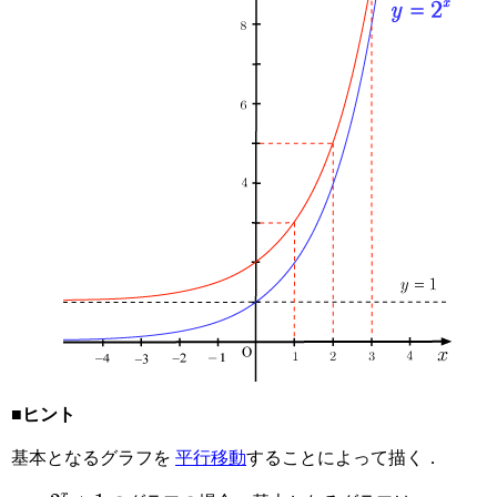
■ヒント
基本となるグラフを
平行移動
することによって描く．
y
=
2
x
+
1