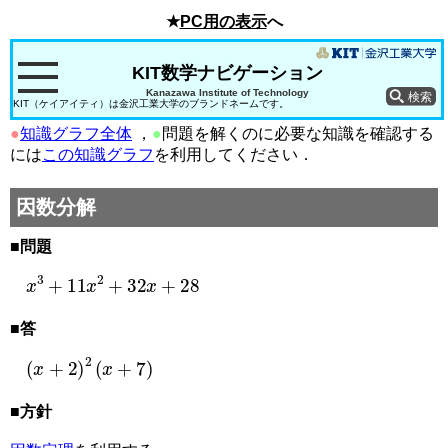
★
PC用の表示
へ
KIT数学ナビゲーション
Kanazawa Institute of Technology
KIT（ケイアイティ）は金沢工業大学のブランドネームです。
●
知識グラフ全体
，
●
問題を解くのに必要な知識を確認する
には
この知識グラフ
を利用してください．
因数分解
■問題
x
3
+
11
x
2
+
32
x
+
28
■答
(
x
+
2
)
2
(
x
+
7
)
■方針