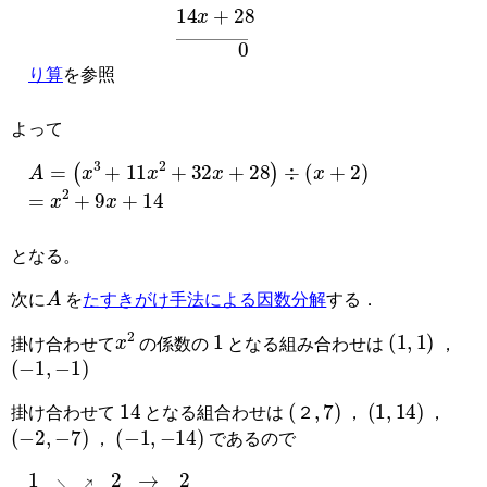
り算
を参照
よって
A
=
(
x
3
+
11
x
2
+
32
x
+
28
)
÷
(
x
+
2
)
=
x
2
+
9
x
+
14
となる。
A
次に
を
たすきがけ手法による因数分解
する．
x
2
1
1
,
1
掛け合わせて
の係数の
となる組み合わせは
，
−
1
,
−
1
14
２
,
7
1
,
14
掛け合わせて
となる組合わせは
，
，
−
2
,
−
7
−
1
,
−
14
２
，
であるので