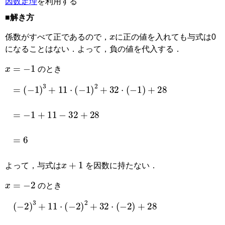
因数定理
を利用する
■解き方
x
係数がすべて正であるので，
に正の値を入れても与式は0
になることはない．よって，負の値を代入する．
x
=
−
1
のとき
=
−
1
3
+
11
⋅
−
1
2
+
32
⋅
−
1
+
28
=
−
1
+
11
−
32
+
28
=
6
x
+
1
よって，与式は
を因数に持たない．
x
=
−
2
のとき
(
−
2
)
3
+
11
⋅
(
−
2
)
2
+
32
⋅
(
−
2
)
+
28