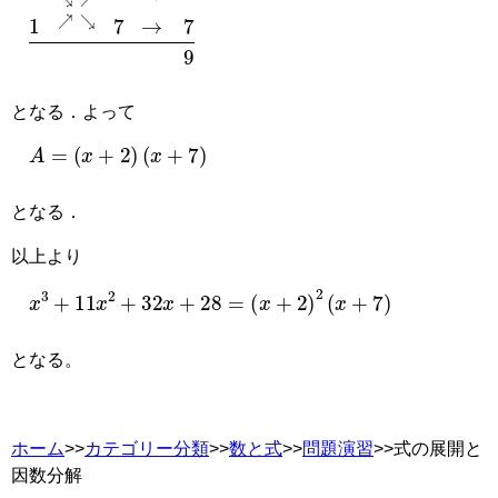
1
↘
↘
7
→
↗
2
7
→
9
2
1
↗
となる．よって
A
=
(
x
+
2
)
(
x
+
7
)
となる．
以上より
x
3
+
11
x
2
+
32
x
+
28
=
(
x
+
2
)
2
(
x
+
7
)
となる。
ホーム
>>
カテゴリー分類
>>
数と式
>>
問題演習
>>式の展開と
因数分解