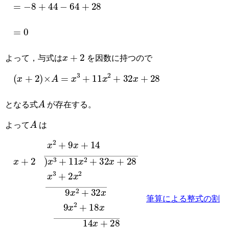
=
−
8
+
44
−
64
+
28
=
0
x
+
2
よって，与式は
を因数に持つので
(
x
+
2
)
×
A
=
x
3
+
11
x
2
+
32
x
+
28
A
となる式
が存在する。
A
よって
は
x
x
9
14
14
2
3
x
+
+
2
x
x
9
2
+
+
+
x
x
18
28
28
+
2
14
x
¯
x
+
9
2
x
)
x
2
3
+
+
32
11
x
x
¯
2
+
0
32
¯
x
+
28
¯
筆算による整式の割