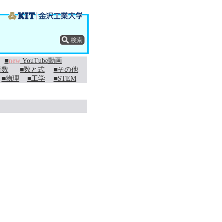
■
new
YouTube動画
対数
■数と式
■その他
■物理
■工学
■STEM