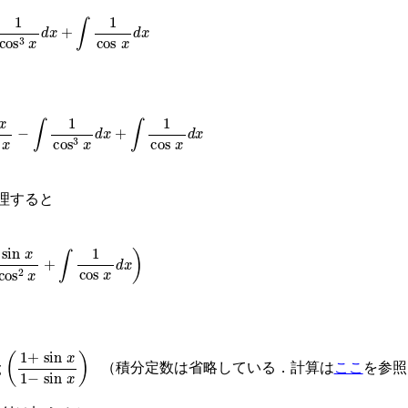
cos
3
x
d
x
+
∫
1
cos
x
d
x
2
x
−
∫
1
cos
3
x
d
x
+
∫
1
cos
x
d
x
理すると
cos
2
x
+
∫
1
cos
x
d
x
)
sin
x
1
−
sin
x
)
（積分定数は省略している．計算は
ここ
を参照