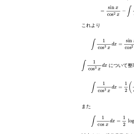
=
sin
x
cos
2
x
−
∫
1
これより
∫
1
cos
3
x
d
x
=
sin
x
cos
∫
1
cos
3
x
d
x
について整
∫
1
cos
3
x
d
x
=
1
2
(
sin
x
また
∫
1
cos
x
d
x
=
1
2
log
(
1
+
C