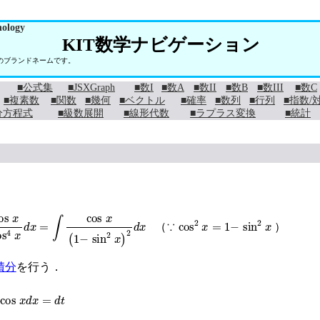
nology
KIT数学ナビゲーション
学のブランドネームです。
■公式集
■JSXGraph
■数I
■数A
■数II
■数B
■数III
■数C
■複素数
■関数
■幾何
■ベクトル
■確率
■数列
■行列
■指数/
分方程式
■級数展開
■線形代数
■ラプラス変換
■統計
cos
4
x
d
x
=
∫
cos
x
(
1
−
sin
2
x
)
2
d
x
cos
2
x
=
1
−
sin
2
x
（∵
）
積分
を行う．
s
x
d
x
=
d
t