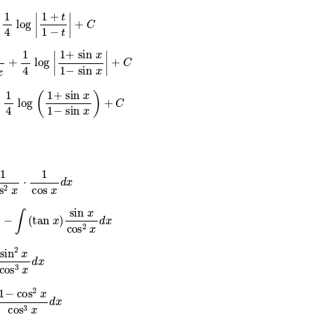
og
|
1
+
t
1
−
t
|
+
C
x
+
1
4
log
|
1
+
sin
x
1
−
sin
x
|
+
C
+
1
4
log
(
1
+
sin
x
1
−
sin
x
)
+
C
x
⋅
1
cos
x
d
x
(
tan
x
)
sin
x
cos
2
x
d
x
n
2
x
cos
3
x
d
x
−
cos
2
x
cos
3
x
d
x