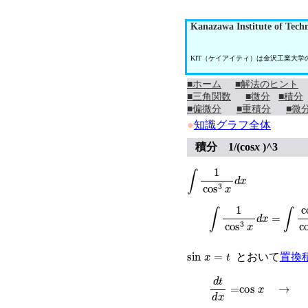
Kanazawa Institute of Tech
KIT（ケイアイティ）は金沢工業大
■ホーム
■解法のヒント
■三角関数
■微分
■積分
■偏微分
■重積分
■微
●
知識グラフ全体
積分 1/(cos
x
)^3
∫
1
cos
3
x
d
x
∫
1
cos
3
x
d
x
=
∫
cos
x
sin
x
=
t
とおいて
置換
d
t
d
x
=
cos
x
→
co