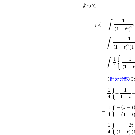
よって
=
∫
1
(
1
−
t
2
)
2
d
t
与式
=
∫
1
(
1
+
t
)
2
(
1
−
t
)
=
∫
1
4
{
1
(
1
+
t
)
2
+
（
部分分数
に
=
1
4
{
−
1
1
+
t
+
log
=
1
4
{
−
(
1
−
t
)
+
(
1
=
1
4
{
2
t
(
1
+
t
)
(
1
−