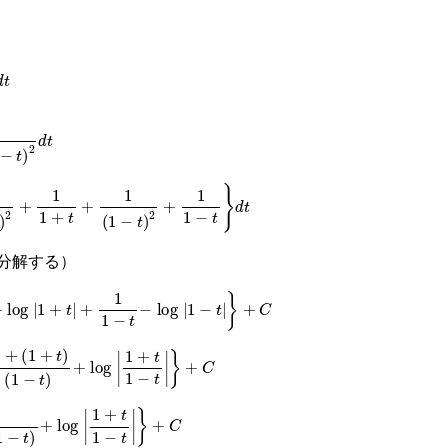
2
d
t
1
1
+
t
+
1
(
1
−
t
)
2
+
1
1
−
t
}
d
t
分解する）
|
1
+
t
|
+
1
1
−
t
−
log
1
−
t
}
+
C
+
t
)
(
1
+
t
)
(
1
−
t
)
+
log
1
+
t
1
−
t
}
+
C
t
)
+
log
1
+
t
1
−
t
}
+
C