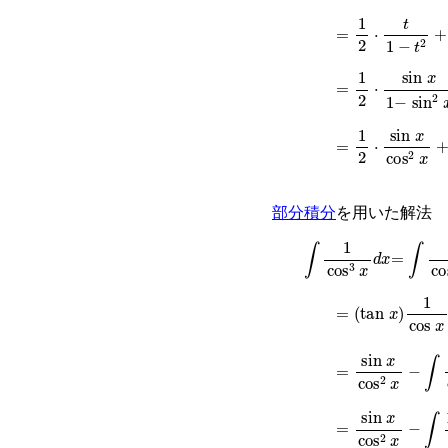
=
1
2
⋅
t
1
−
t
2
+
1
4
l
=
1
2
⋅
sin
x
1
−
sin
2
=
1
2
⋅
sin
x
cos
2
x
部分積分
を用いた解法
∫
1
cos
3
x
d
x
=
∫
1
cos
2
=
(
tan
x
)
1
cos
x
−
∫
=
sin
x
cos
2
x
−
∫
si
=
sin
x
cos
2
x
−
∫
1