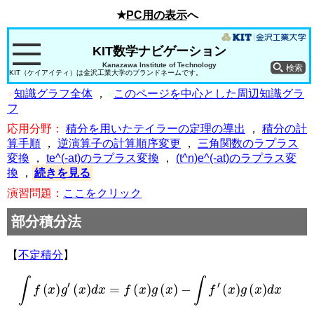
★
PC用の表示
へ
KIT数学ナビゲーション
Kanazawa Institute of Technology
KIT（ケイアイティ）は金沢工業大学のブランドネームです。
●
知識グラフ全体
，
●
このページを中心とした周辺知識グラ
フ
応用分野：
積分を用いたテイラーの定理の導出
，
積分の計
算手順
，
逆演算子の計算順序変更
，
三角関数のラプラス
変換
，
te^(-at)のラプラス変換
，
(t^n)e^(-at)のラプラス変
換
，
続きを見る
演習問題：
ここをクリック
部分積分法
【
不定積分
】
∫
f
(
x
)
g
′
(
x
)
d
x
=
f
(
x
)
g
(
x
)
−
∫
f
′
(
x
)
g
(
x
)
d
x