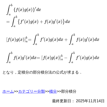
∫
a
b
f
x
g
x
′
d
x
=
∫
a
b
f
′
x
g
x
+
f
x
g
′
x
d
x
f
x
g
x
a
b
=
∫
a
b
f
′
x
g
x
d
x
+
∫
a
b
f
x
g
′
x
d
x
∫
a
b
f
x
g
′
x
d
x
=
f
x
g
x
a
b
−
∫
a
b
f
′
x
g
x
d
x
となり，定積分の部分積分法の公式が求まる．
ホーム
>>
カテゴリー分類
>>
積分
>>部分積分
最終更新日：
2025年11月14日