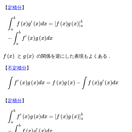
【
定積分
】
∫
a
b
f
(
x
)
g
′
(
x
)
d
x
=
[
f
(
x
)
g
(
x
)
]
a
b
−
∫
a
b
f
′
(
x
)
g
(
x
)
d
x
f
(
x
)
g
(
x
)
と
の関係を逆にした表現もよくある．
【
不定積分
】
∫
f
′
(
x
)
g
(
x
)
d
x
=
f
(
x
)
g
(
x
)
−
∫
f
(
x
)
g
′
(
x
)
d
x
【
定積分
】
∫
a
b
f
′
(
x
)
g
(
x
)
d
x
=
[
f
(
x
)
g
(
x
)
]
a
b
−
∫
a
b
f
(
x
)
g
′
(
x
)
d
x