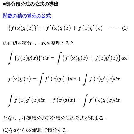
■部分積分法の公式の導出
関数の積の微分の公式
{
f
(
x
)
g
(
x
)
}
′
=
f
′
(
x
)
g
(
x
)
+
f
(
x
)
g
′
(
x
)
･･････(1)
の両辺を積分し，式を整理すると
∫
f
x
g
x
′
d
x
=
∫
f
′
x
g
x
+
f
x
g
′
x
d
x
f
(
x
)
g
(
x
)
=
∫
f
′
(
x
)
g
(
x
)
d
x
+
∫
f
(
x
)
g
′
(
x
)
d
x
∫
f
(
x
)
g
′
(
x
)
d
x
=
f
(
x
)
g
(
x
)
−
∫
f
′
(
x
)
g
(
x
)
d
x
となり，不定積分の部分積分法の公式が求まる．
a
b
(1)を
から
の範囲で積分する．