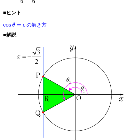
■ヒント
cos
θ
=
c
の解き方
■解説