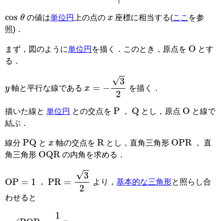
cos
θ
x
の値は
単位円
上の点の
座標に相当する(
ここ
を参
照)．
O
まず，図のように
単位円
を描く．このとき，原点を
とす
る．
y
x
=
−
3
2
軸と平行な線である
を描く．
P
Q
O
描いた線と
単位円
との交点を
，
とし，原点
と線で
結ぶ．
PQ
x
R
OPR
線分
と
軸の交点を
とし，直角三角形
， 直
OQR
角三角形
の内角を求める．
OP
=
1
PR
=
3
2
，
より，
基本的な三角形
と照らし合
わせると
∠
POR
=
1
6
π