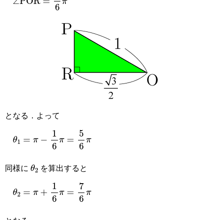
となる．よって
θ
1
=
π
−
1
6
π
=
5
6
π
θ
2
同様に
を算出すると
θ
2
=
π
+
1
6
π
=
7
6
π