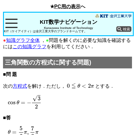
★
PC用の表示
へ
KIT数学ナビゲーション
Kanazawa Institute of Technology
KIT（ケイアイティ）は金沢工業大学のブランドネームです。
●
知識グラフ全体
，
●
問題を解くのに必要な知識を確認する
には
この知識グラフ
を利用してください．
三角関数の方程式に関する問題)
■問 題
0
≦
θ
<
2
π
次の
方程式
を解け．ただし，
とする．
cos
θ
=
−
3
2
■答
θ
=
5
6
π
,
7
6
π