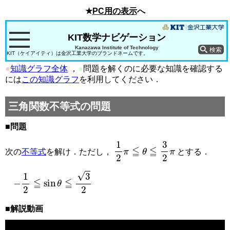
★
PC用の表示
へ
KIT数学ナビゲーション
Kanazawa Institute of Technology
KIT（ケイアイティ）は金沢工業大学のブランドネームです。
●
知識グラフ全体
，
●
問題を解くのに必要な知識を確認する
には
この知識グラフ
を利用してください．
三角関数不等式の問題
■問題
1
2
π
≦
θ
≦
3
2
π
次の
不等式
を解け．ただし，
とする．
−
1
2
≦
sin
θ
≦
3
2
■解説動画