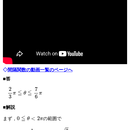
◇
間隔関数の動画一覧のページへ
■答
2
3
π
≦
θ
≦
7
6
π
■解説
0
≦
θ
<
2
π
まず，
の範囲で