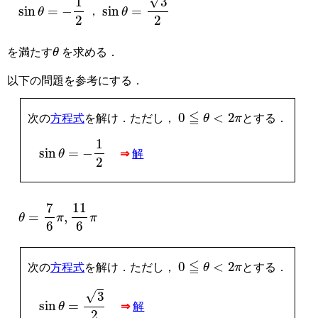
sin
θ
=
−
1
2
sin
θ
=
3
2
，
θ
を満たす
を求める．
以下の問題を参考にする．
0
≦
θ
<
2
π
次の
方程式
を解け．ただし，
とする．
sin
θ
=
−
1
2
⇒
解
θ
=
7
6
π
,
11
6
π
0
≦
θ
<
2
π
次の
方程式
を解け．ただし，
とする．
sin
θ
=
3
2
⇒
解