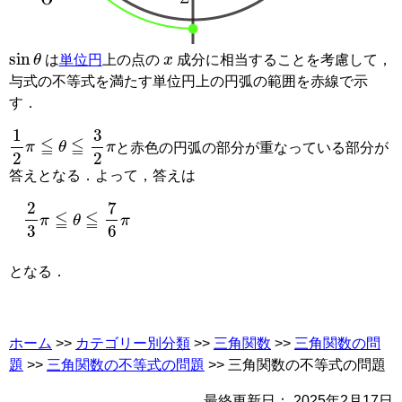
sin
θ
x
は
単位円
上の点の
成分に相当することを考慮して，
与式の不等式を満たす単位円上の円弧の範囲を赤線で示
す．
1
2
π
≦
θ
≦
3
2
π
と赤色の円弧の部分が重なっている部分が
答えとなる．よって，答えは
2
3
π
≦
θ
≦
7
6
π
となる．
ホーム
>>
カテゴリー別分類
>>
三角関数
>>
三角関数の問
題
>>
三角関数の不等式の問題
>> 三角関数の不等式の問題
最終更新日：
2025年2月17日