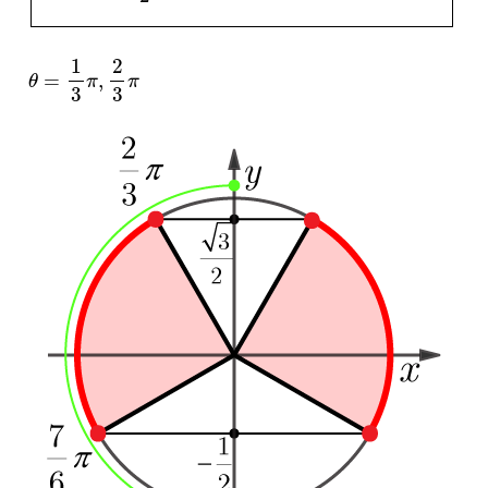
θ
=
1
3
π
,
2
3
π