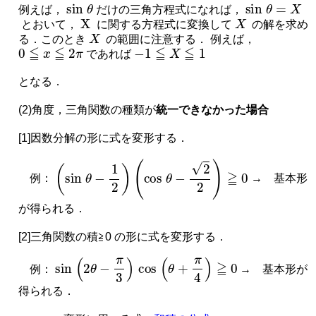
sin
θ
sin
θ
=
X
例えば，
だけの三角方程式になれば，
X
X
とおいて，
に関する方程式に変換して
の解を求め
X
る．このとき
の範囲に注意する． 例えば，
0
≦
x
≦
2
π
−
1
≦
X
≦
1
であれば
となる．
(2)角度，三角関数の種類が
統一できなかった場合
[1]因数分解の形に式を変形する．
(
sin
θ
−
1
2
)
(
cos
θ
−
2
2
)
≧
0
例：
→ 基本形
が得られる．
[2]三角関数の積≧0 の形に式を変形する．
sin
(
2
θ
−
π
3
)
cos
(
θ
+
π
4
)
≧
0
例：
→ 基本形が
得られる．