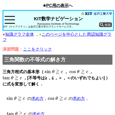
★
PC用の表示
へ
KIT数学ナビゲーション
Kanazawa Institute of Technology
KIT（ケイアイティ）は金沢工業大学のブランドネームです。
●
知識グラフ全体
，
●
このページを中心とした周辺知識グラ
フ
演習問題：
ここをクリック
三角関数の不等式の解き方
sin
θ
≧
c
cos
θ
≧
c
三角方程式の基本形（
，
，
tan
θ
≧
c
，[不等号は≧，≦，＞，＜のいずれでもよい] ）
に式を変形して解く．
sin
θ
≧
c
cos
θ
≧
c
の
求め方
，
の
求め方
，
tan
θ
≧
c
の
求め方