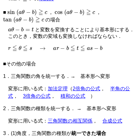
sin
(
a
θ
−
b
)
≧
c
cos
(
a
θ
−
b
)
≧
c
■
，
，
tan
(
a
θ
−
b
)
≧
c
の場合
a
θ
−
b
=
t
と変数を変換することにより基本形にする．
このとき，変数の変域も変換しなければならない．
r
≦
θ
≦
s
→
a
r
−
b
≦
t
≦
a
s
−
b
■その他の場合
1．三角関数の角を統一する．→ 基本形へ変形
変形に用いる式：
加法定理
（
2倍角の公式
，
半角の公
式
，
3倍角の公式
，
積和の公式
）
2．三角関数の種類を統一する． → 基本形へ変形
変形に用いる式：
三角関数の相互関係
，
合成公式
3．(1)角度，三角関数の種類が
統一できた場合