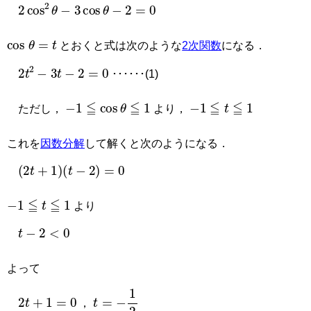
2
cos
2
θ
−
3
cos
θ
−
2
=
0
cos
θ
=
t
とおくと式は次のような
2次関数
になる．
2
t
2
−
3
t
−
2
=
0
･･････(1)
−
1
≦
cos
θ
≦
1
−
1
≦
t
≦
1
ただし，
より，
これを
因数分解
して解くと次のようになる．
(
2
t
+
1
)
(
t
−
2
)
=
0
−
1
≦
t
≦
1
より
t
−
2
<
0
よって
2
t
+
1
=
0
t
=
−
1
2
，