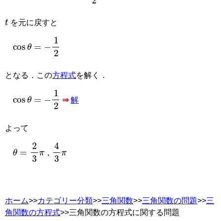
t
を元に戻すと
cos
θ
=
−
1
2
となる．この
方程式
を解く．
cos
θ
=
−
1
2
⇒
解
よって
θ
4
=
3
2
π
3
π
，
，
ホーム
>>
カテゴリー分類
>>
三角関数
>>
三角関数の問題
>>
三
角関数の方程式
>>三角関数の方程式に関する問題