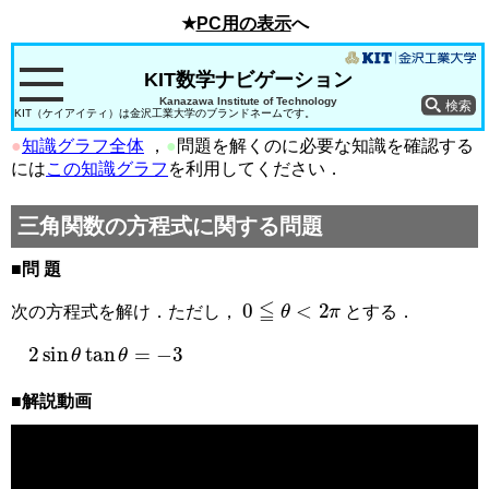
★
PC用の表示
へ
KIT数学ナビゲーション
Kanazawa Institute of Technology
KIT（ケイアイティ）は金沢工業大学のブランドネームです。
●
知識グラフ全体
，
●
問題を解くのに必要な知識を確認する
には
この知識グラフ
を利用してください．
三角関数の方程式に関する問題
■問 題
0
≦
θ
<
2
π
次の方程式を解け．ただし，
とする．
2
sin
θ
tan
θ
=
−
3
■解説動画