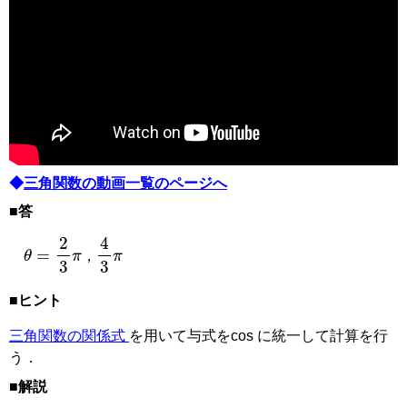
◆
三角関数の動画一覧のページへ
■答
θ
4
=
3
2
π
3
π
，
，
■ヒント
三角関数の関係式
を用いて与式をcos に統一して計算を行
う．
■解説