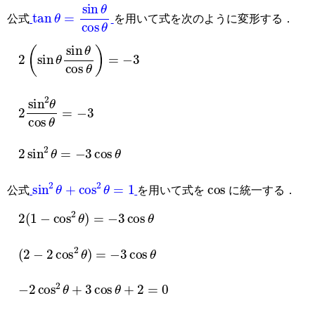
tan
θ
=
sin
θ
cos
θ
公式
を用いて式を次のように変形する．
2
(
sin
θ
sin
θ
cos
θ
)
=
−
3
2
sin
2
θ
cos
θ
=
−
3
2
sin
2
θ
=
−
3
cos
θ
sin
2
θ
+
cos
2
θ
=
1
cos
公式
を用いて式を
に統一する．
2
(
1
−
cos
2
θ
)
=
−
3
cos
θ
(
2
−
2
cos
2
θ
)
=
−
3
cos
θ
−
2
cos
2
θ
+
3
cos
θ
+
2
=
0