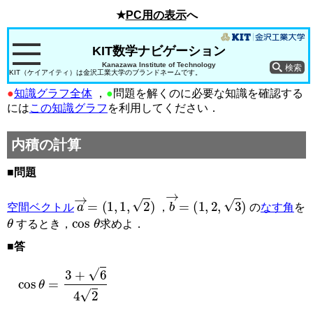
★
PC用の表示
へ
KIT数学ナビゲーション
Kanazawa Institute of Technology
KIT（ケイアイティ）は金沢工業大学のブランドネームです。
●
知識グラフ全体
，
●
問題を解くのに必要な知識を確認する
には
この知識グラフ
を利用してください．
内積の計算
■問題
a
→
=
(
1
,
1
,
2
)
b
→
=
(
1
,
2
,
3
)
空間ベクトル
，
の
なす角
を
θ
cos
θ
するとき，
求めよ．
■答
cos
θ
=
3
+
6
4
2