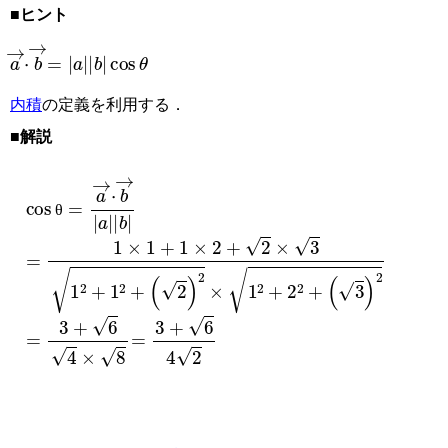
■ヒント
a
→
·
b
→
=
a
b
cos
θ
内積
の定義を利用する．
■解説
cos
θ
=
a
→
·
b
→
a
b
θ
=
1
×
1
+
1
×
2
+
2
×
3
1
2
+
1
2
+
2
2
×
1
2
+
2
2
+
3
2
=
3
+
6
4
×
8
=
3
+
6
4
2