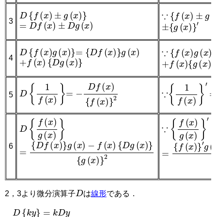
∵
D
{
f
(
x
)
±
g
(
x
)
}
{
f
(
x
)
±
g
(
x
)
=
D
f
(
x
)
±
D
g
(
x
)
±
{
g
(
x
)
}
′
3
∵
D
{
f
(
x
)
g
(
x
)
}
=
{
D
f
(
x
)
}
g
(
x
)
{
f
(
x
)
g
(
x
)
}
′
+
f
(
x
)
{
D
g
(
x
)
}
+
f
(
x
)
{
g
(
x
)
}
′
4
∵
D
{
1
f
(
x
)
}
=
{
f
−
(
x
D
)
}
f
(
2
x
)
=
5
{
1
f
(
x
)
}
′
∵
D
{
f
(
x
)
g
(
x
)
}
{
f
(
x
)
g
(
x
)
}
′
6
=
{
D
f
(
x
)
}
g
(
x
)
−
f
(
x
)
{
D
g
(
x
)
}
{
g
(
x
)
}
2
=
{
f
(
x
)
}
′
g
(
x
)
D
2，3より微分演算子
は
線形
である．
D
{
k
y
}
=
k
D
y