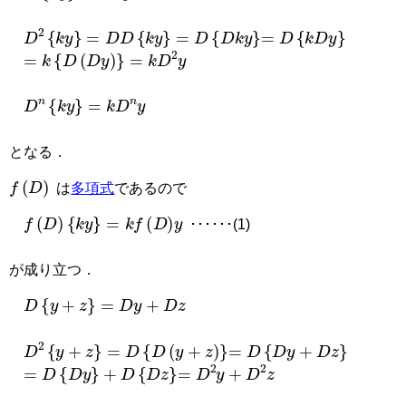
=
D
{
k
D
y
}
D
2
{
k
y
}
=
D
D
{
k
y
}
=
D
{
D
k
y
}
=
k
{
D
(
D
y
)
}
=
k
D
2
y
D
n
{
k
y
}
=
k
D
n
y
となる．
f
(
D
)
は
多項式
であるので
f
(
D
)
{
k
y
}
=
k
f
(
D
)
y
･･････(1)
が成り立つ．
D
{
y
+
z
}
=
D
y
+
D
z
=
D
{
D
y
+
D
z
}
D
2
{
y
+
z
}
=
D
{
D
(
y
+
z
)
}
=
D
{
D
y
}
+
D
{
D
z
}
=
D
2
y
+
D
2
z