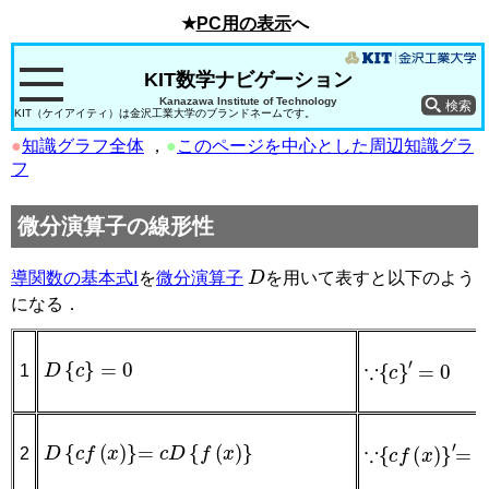
★
PC用の表示
へ
KIT数学ナビゲーション
Kanazawa Institute of Technology
KIT（ケイアイティ）は金沢工業大学のブランドネームです。
●
知識グラフ全体
，
●
このページを中心とした周辺知識グラ
フ
微分演算子の線形性
D
導関数の基本式Ⅰ
を
微分演算子
を用いて表すと以下のよう
になる．
∵
D
{
c
}
=
0
{
c
}
′
=
0
1
∵
D
{
c
f
(
x
)
}
=
c
D
{
f
(
x
)
}
{
c
f
(
x
)
}
′
=
c
2