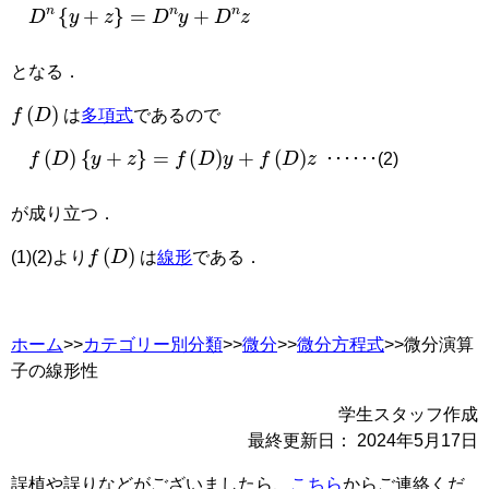
D
n
{
y
+
z
}
=
D
n
y
+
D
n
z
となる．
f
(
D
)
は
多項式
であるので
f
(
D
)
{
y
+
z
}
=
f
(
D
)
y
+
f
(
D
)
z
･･････(2)
が成り立つ．
f
(
D
)
(1)(2)より
は
線形
である．
ホーム
>>
カテゴリー別分類
>>
微分
>>
微分方程式
>>微分演算
子の線形性
学生スタッフ作成
最終更新日：
2024年5月17日
誤植や誤りなどがございましたら、
こちら
からご連絡くだ