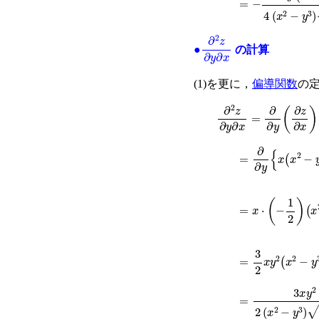
∂
2
z
∂
y
∂
x
●
の計算
(1)を更に，
偏導関数
の
∂
2
z
∂
y
∂
x
=
∂
∂
y
(
∂
z
∂
x
)
=
∂
∂
y
{
x
(
x
2
−
y
3
)
=
x
⋅
(
−
1
2
)
(
x
2
−
y
=
3
2
x
y
2
(
x
2
−
y
3
=
3
x
y
2
2
(
x
2
−
y
3