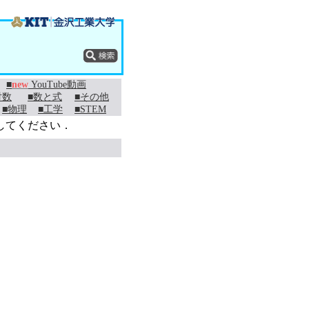
■
new
YouTube動画
対数
■数と式
■その他
■物理
■工学
■STEM
してください．