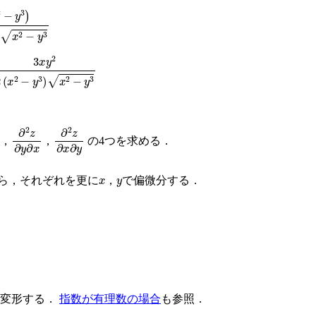
3
)
4
(
x
2
−
y
3
)
x
2
−
y
3
3
x
y
2
2
(
x
2
−
y
3
)
x
2
−
y
3
y
2
∂
2
z
∂
y
∂
x
∂
2
z
∂
x
∂
y
，
，
の4つを求める．
x
y
ら，それぞれを更に
，
で偏微分する．
に変形する．
指数が有理数の場合
も参照．