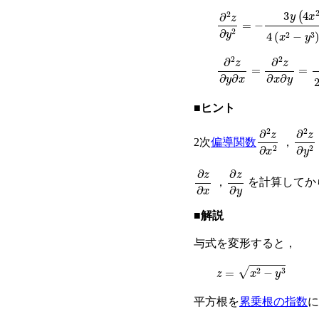
∂
2
z
∂
y
2
=
−
3
y
(
4
x
2
−
y
∂
2
z
∂
y
∂
x
=
∂
2
z
∂
x
∂
y
=
■ヒント
∂
2
z
∂
x
2
∂
2
z
∂
2次
偏導関数
，
∂
z
∂
x
∂
z
∂
y
，
を計算してか
■解説
与式を変形すると，
z
=
x
2
−
y
3
平方根を
累乗根の指数