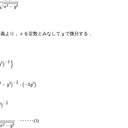
x
y
定義より，
を定数とみなして
で微分する．
−
1
2
}
3
)
−
3
2
⋅
(
−
3
y
2
)
)
−
3
2
)
x
2
−
y
3
･･････(3)