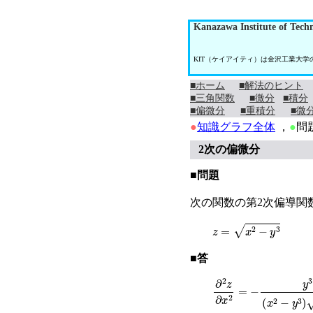
Kanazawa Institute of Tech
KIT（ケイアイティ）は金沢工業大
■ホーム
■解法のヒント
■三角関数
■微分
■積分
■偏微分
■重積分
■微
●
知識グラフ全体
，
●
問
2次の偏微分
■問題
次の関数の第2次偏導関
z
=
x
2
−
y
3
■答
∂
2
z
∂
x
2
=
−
y
3
x
2
−
y
3
x