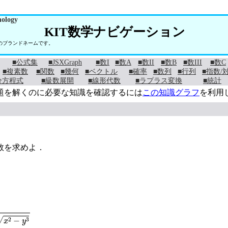
nology
KIT数学ナビゲーション
学のブランドネームです。
■公式集
■JSXGraph
■数I
■数A
■数II
■数B
■数III
■数C
■複素数
■関数
■幾何
■ベクトル
■確率
■数列
■行列
■指数/
分方程式
■級数展開
■線形代数
■ラプラス変換
■統計
題を解くのに必要な知識を確認するには
この知識グラフ
を利用
数を求めよ．
2
−
y
3