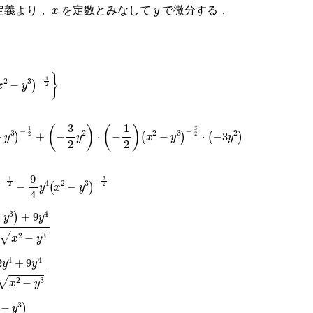
x
y
定義より，
を定数とみなして
で微分する．
−
y
3
)
2
−
1
2
}
3
)
−
1
2
+
(
−
3
2
y
2
)
⋅
(
−
1
2
)
(
x
2
−
y
3
)
−
3
2
⋅
(
−
3
y
2
)
1
2
−
9
4
y
4
(
x
2
−
y
3
)
−
3
2
+
9
y
4
4
(
x
2
−
y
3
)
x
2
−
y
3
+
9
y
4
4
(
x
2
−
y
3
)
x
2
−
y
3
4
(
x
2
−
y
3
)
x
2
−
y
3