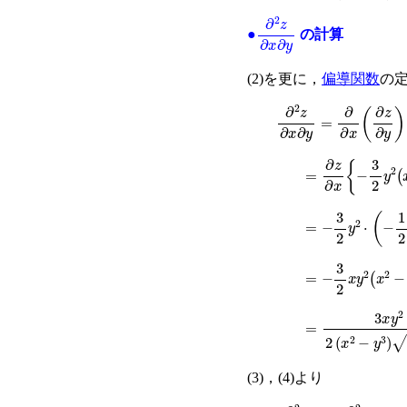
∂
2
z
∂
x
∂
y
●
の計算
(2)を更に，
偏導関数
の
∂
2
z
∂
x
∂
y
=
∂
∂
x
(
∂
z
∂
y
)
=
∂
z
∂
x
{
−
3
2
y
2
(
x
=
−
3
2
y
2
⋅
(
−
1
2
)
(
=
−
3
2
x
y
2
(
x
2
−
y
=
3
x
y
2
2
(
x
2
−
y
3
(3)，(4)より