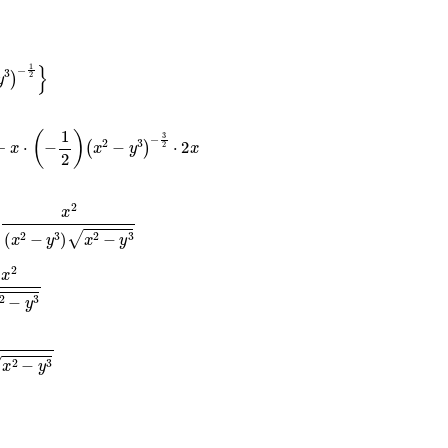
−
1
2
}
x
⋅
(
−
1
2
)
(
x
2
−
y
3
)
−
3
2
⋅
2
x
−
y
3
x
2
−
y
3
y
3
x
2
−
y
3
y
3