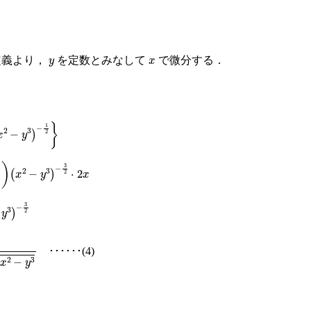
y
x
定義より，
を定数とみなして
で微分する．
2
−
y
3
)
−
1
2
}
x
2
−
y
3
)
−
3
2
⋅
2
x
3
)
−
3
2
)
x
2
−
y
3
･･････(4)