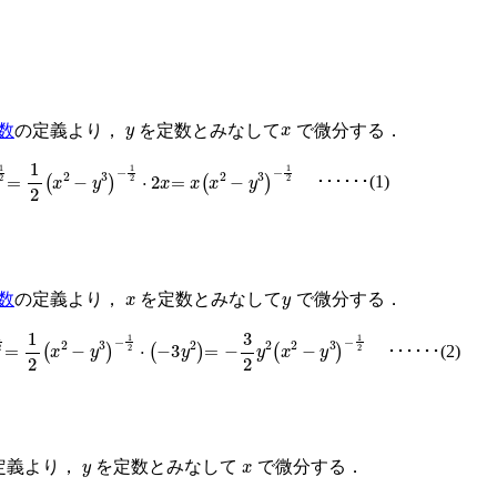
y
x
数
の定義より，
を定数とみなして
で微分する．
=
1
2
x
2
−
y
3
−
1
2
⋅
2
x
=
x
x
2
−
y
3
−
1
2
･･････(1)
x
y
数
の定義より，
を定数とみなして
で微分する．
=
1
2
x
2
−
y
3
−
1
2
⋅
−
3
y
2
=
−
3
2
y
2
x
2
−
y
3
−
1
2
･･････(2)
y
x
定義より，
を定数とみなして
で微分する．