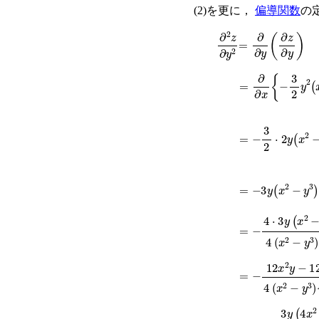
(2)を更に，
偏導関数
の
∂
2
z
∂
=
y
∂
2
∂
y
(
∂
z
∂
y
)
=
∂
∂
x
{
−
3
2
y
(
x
2
=
−
3
2
⋅
2
y
(
x
2
−
y
=
−
3
y
(
x
2
−
y
3
)
−
=
−
4
⋅
3
y
(
x
2
−
y
3
)
=
−
12
x
2
y
−
12
y
4
=
−
3
y
(
4
x
2
−
y
3
)