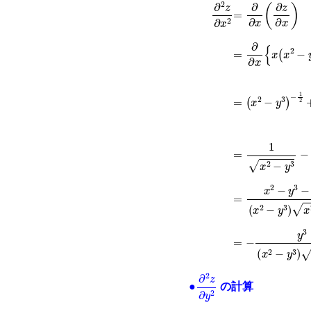
∂
2
z
∂
=
x
2
∂
∂
x
(
∂
z
∂
x
)
=
∂
∂
x
{
x
(
x
2
−
y
3
)
=
(
x
2
−
y
3
)
−
1
2
+
=
1
x
2
−
y
3
−
x
2
x
2
=
x
2
−
y
3
−
x
2
x
2
−
=
−
y
3
x
2
−
y
3
x
2
−
∂
2
z
∂
y
2
●
の計算