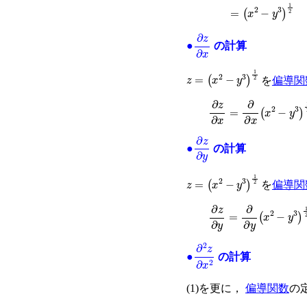
=
(
x
2
−
y
3
)
1
2
∂
z
∂
x
●
の計算
z
=
x
2
−
y
3
1
2
を
偏導関
∂
z
∂
x
=
∂
∂
x
x
2
−
y
3
1
2
∂
z
∂
y
●
の計算
z
=
x
2
−
y
3
1
2
を
偏導関
∂
z
∂
y
=
∂
∂
y
x
2
−
y
3
1
2
∂
2
z
∂
x
2
●
の計算
(1)を更に，
偏導関数
の