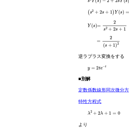
(
s
2
+
2
s
+
1
)
Y
s
=
2
Y
s
=
2
s
2
+
2
s
+
1
=
2
(
s
+
1
)
2
逆ラプラス変換をする
y
=
2
t
e
−
t
■別解
定数係数線形同次微分方
特性方程式
λ
2
+
2
λ
+
1
=
0
より