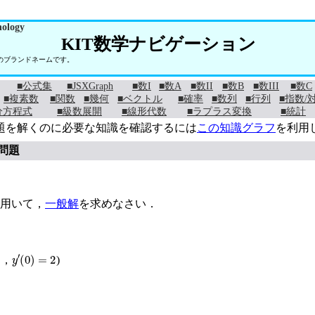
nology
KIT数学ナビゲーション
学のブランドネームです。
■公式集
■JSXGraph
■数I
■数A
■数II
■数B
■数III
■数C
■複素数
■関数
■幾何
■ベクトル
■確率
■数列
■行列
■指数/
分方程式
■級数展開
■線形代数
■ラプラス変換
■統計
題を解くのに必要な知識を確認するには
この知識グラフ
を利用
問題
用いて，
一般解
を求めなさい．
y
′
0
=
2
，
)