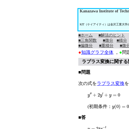
Kanazawa Institute of Tech
KIT（ケイアイティ）は金沢工業大
■ホーム
■解法のヒント
■三角関数
■微分
■積分
■偏微分
■重積分
■微
●
知識グラフ全体
，
●
問
ラプラス変換に関する
■問題
次の式を
ラプラス変換
を
y
″
+
2
y
′
+
y
=
0
y
0
=
0
(初期条件：
■答
y
=
2
t
e
−
t