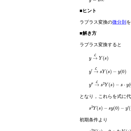
■ヒント
ラプラス変換の
微分則
を
■解き方
ラプラス変換すると
y
→
L
Y
s
y
′
→
L
s
Y
s
−
y
0
y
″
→
L
s
2
Y
s
−
s
⋅
y
0
−
y
′
となり，これらを式に代
s
2
Y
s
−
s
y
0
−
y
′
0
+
2
(
s
初期条件より
s
2
Y
s
−
2
+
2
s
Y
s
+
Y
s
=