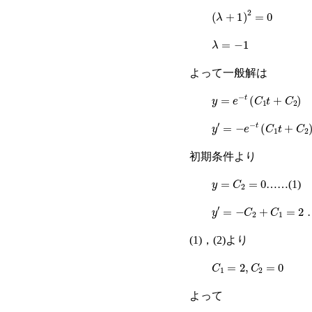
(
λ
+
1
)
2
=
0
λ
=
−
1
よって一般解は
y
=
e
−
t
(
C
1
t
+
C
2
)
y
′
=
−
e
−
t
(
C
1
t
+
C
2
)
+
e
初期条件より
y
=
C
2
=
0
……(1)
y
′
=
−
C
2
+
C
1
=
2
…
(1)，(2)より
C
1
=
2
,
C
2
=
0
よって