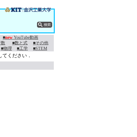
■
new
YouTube動画
対数
■数と式
■その他
■物理
■工学
■STEM
してください．