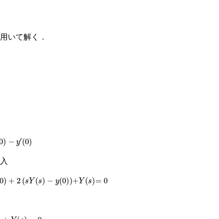
用いて解く．
0
入
Y
s
−
y
0
)
+
Y
s
=
0
0