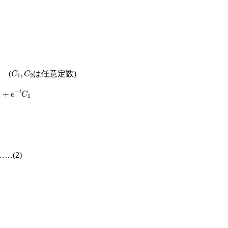
C
1
,
C
2
(
は任意定数)
−
t
C
1
…(2)