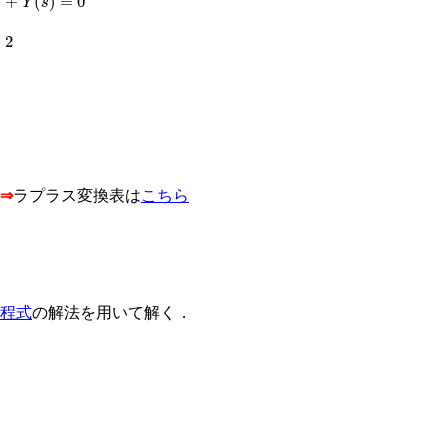
⇒
ラプラス変換表は
こちら
程式
の解法を用いて解く．