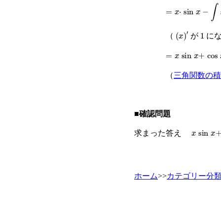
=
x
·
sin
x
−
∫
sin
x
d
(
x
)
′
1
（
が
にな
=
x
sin
x
+
cos
x
+
（
三角関数の積
■確認問題
x
sin
x
+
c
求まった答え
ホーム
>>
カテゴリー分