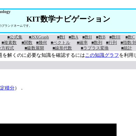
nology
KIT数学ナビゲーション
学のブランドネームです。
■公式集
■JSXGraph
■数I
■数A
■数II
■数B
■数III
■数C
■複素数
■関数
■幾何
■ベクトル
■確率
■数列
■行列
■指数/
分方程式
■級数展開
■線形代数
■ラプラス変換
■統計
題を解くのに必要な知識を確認するには
この知識グラフ
を利用
定積分
）．