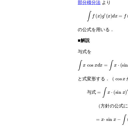
部分積分法
より
∫
f
(
x
)
g
′
(
x
)
d
x
=
f
(
x
の公式を用いる．
■解説
与式を
∫
x
cos
x
d
x
=
∫
x
·
(
sin
x
)
′
d
x
cos
x
と式変形する．（
=
∫
x
·
(
sin
x
)
′
d
x
与式
（方針の公式に
=
x
·
sin
x
−
∫
(
x
)
′
·
s