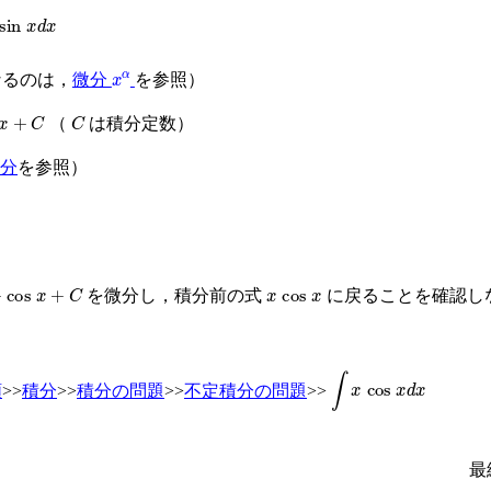
x
x
α
るのは，
微分
を参照）
C
C
（
は積分定数）
分
を参照）
os
x
+
C
x
cos
x
を微分し，積分前の式
に戻ることを確認し
∫
x
cos
x
d
x
類
>>
積分
>>
積分の問題
>>
不定積分の問題
>>
最