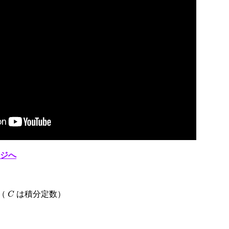
ジへ
C
（
は積分定数）