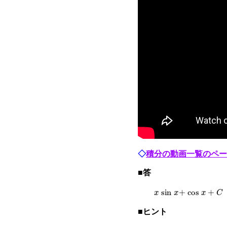
◇
積分の動画一覧のペー
■答
x
sin
x
+
cos
x
+
C
■ヒント