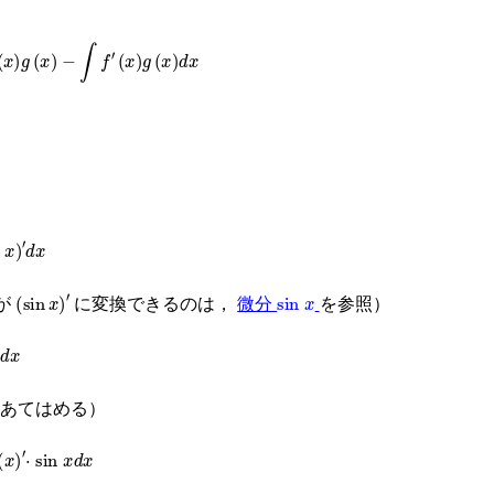
)
g
(
x
)
−
∫
f
′
(
x
)
g
(
x
)
d
x
(
sin
x
)
′
sin
x
が
に変換できるのは，
微分
を参照）
あてはめる）
in
x
d
x