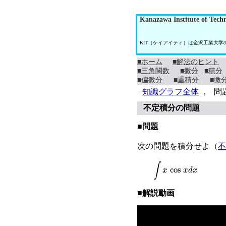
Kanazawa Institute of Tech
KIT（ケイアイティ）は金沢工業大
■ホーム
■解法のヒント
■三角関数
■微分
■積分
■偏微分
■重積分
■微
●
知識グラフ全体
，
●
問
不定積分の問題
■問題
次の問題を積分せよ（
不
∫
x
cos
x
d
x
■解説動画