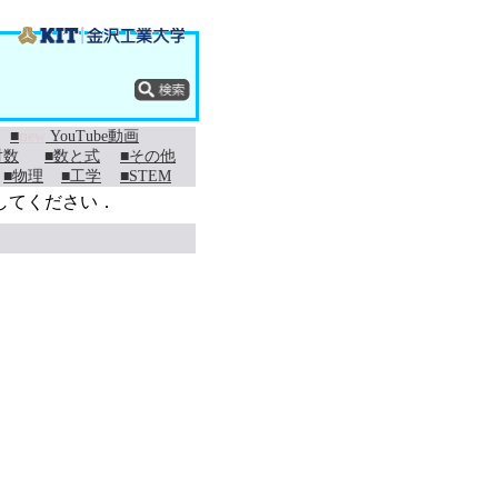
■
new
YouTube動画
対数
■数と式
■その他
■物理
■工学
■STEM
してください．